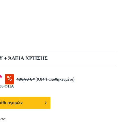
 + ΆΔΕΙΑ ΧΡΉΣΗΣ
*
436,90 € *
(9,84% αποθηκευμένο)
νου ΦΠΑ
άθι αγορών
ντοι