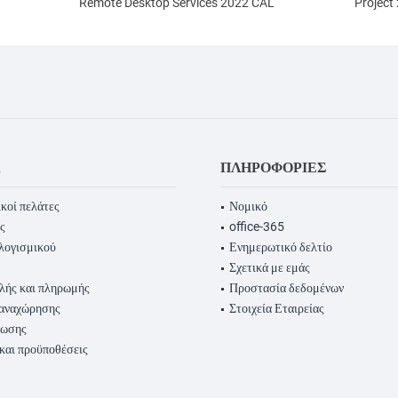
Remote Desktop Services 2022 CAL
Project
Α
ΠΛΗΡΟΦΟΡΊΕΣ
κοί πελάτες
Νομικό
ς
office-365
λογισμικού
Ενημερωτικό δελτίο
Σχετικά με εμάς
λής και πληρωμής
Προστασία δεδομένων
παναχώρησης
Στοιχεία Εταιρείας
ρωσης
 και προϋποθέσεις