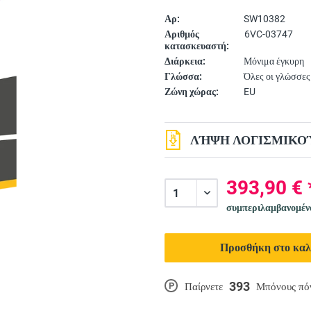
Αρ:
SW10382
Αριθμός
6VC-03747
κατασκευαστή:
Διάρκεια:
Μόνιμα έγκυρη
Γλώσσα:
Όλες οι γλώσσες
Ζώνη χώρας:
EU
ΛΉΨΗ ΛΟΓΙΣΜΙΚΟΎ
393,90 € 
συμπεριλαμβανομέ
Προσθήκη στο καλ
393
P
Παίρνετε
Μπόνους πό