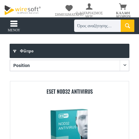
Ο ΛΟΓΑΡΙΑΣΜΌΣ
ΚΑΛΆΘΙ
ΣΗΜΕΙΩΜΑΤΆΡΙΟ
ΜΟΥ
ΑΓΟΡΏΝ
ΜΕΝΟΎ
Φίλτρο
ESET NOD32 ANTIVIRUS