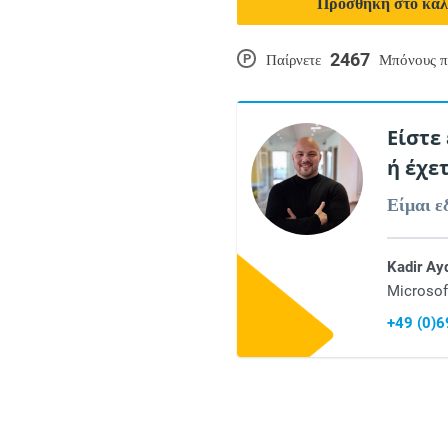
Προσθήκη στο καλ
2467
P
Παίρνετε
Μπόνους π
Είστε
ή έχε
Είμαι ε
Kadir Ay
Microsof
+49 (0)