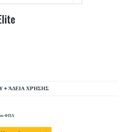
lite
 + ΆΔΕΙΑ ΧΡΉΣΗΣ
νου ΦΠΑ