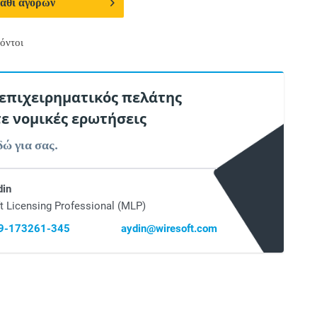
άθι αγορών
όντοι
 επιχειρηματικός πελάτης
τε νομικές ερωτήσεις
δώ για σας.
din
t Licensing Professional (MLP)
69-173261-345
aydin@wiresoft.com