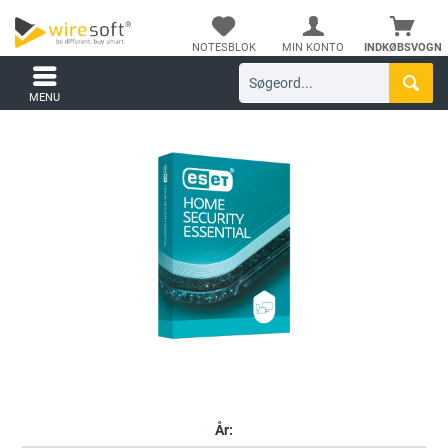
NOTESBLOK
MIN KONTO
INDKØBSVOGN
MENU
År: