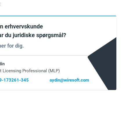
t
en erhvervskunde
har du juridiske spørgsmål?
er for dig.
din
t Licensing Professional (MLP)
69-173261-345
aydin@wiresoft.com