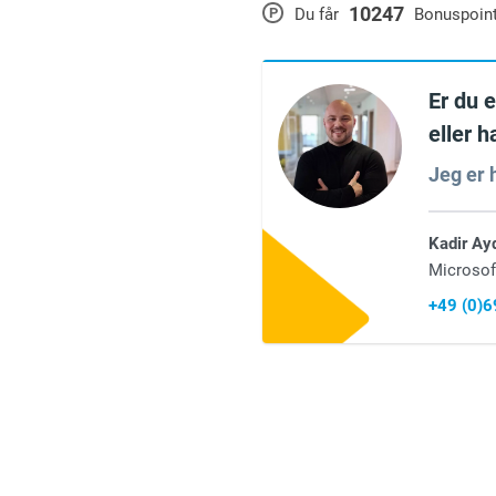
10247
P
Du får
Bonuspoin
Er du 
eller 
Jeg er h
Kadir Ay
Microsof
+49 (0)