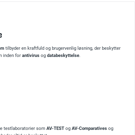
e
em
tilbyder en kraftfuld og brugervenlig løsning, der beskytter
n inden for
antivirus
og
databeskyttelse
.
ge testlaboratorier som
AV-TEST
og
AV-Comparatives
og