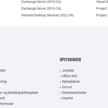
Exchange Server 2019 CAL
Visual 
Exchange Server 2016 CAL
Project
Remote Desktop Services 2022 CAL
Project
OPLYSNINGER
nder
Juridisk
office-365
kring
Nyhedsbrev
Om os
s- og betalingsbetingelser
Databeskyttelse
sret
Imprint
gsformular