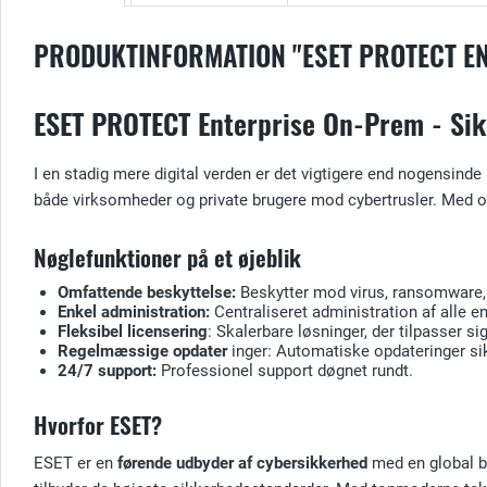
PRODUKTINFORMATION "ESET PROTECT E
ESET PROTECT Enterprise On-Prem - Sik
I en stadig mere digital verden er det vigtigere end nogensinde
både virksomheder og private brugere mod cybertrusler. Med o
Nøglefunktioner på et øjeblik
Omfattende beskyttelse:
Beskytter mod virus, ransomware, 
Enkel administration:
Centraliseret administration af alle e
Fleksibel licensering
: Skalerbare løsninger, der tilpasser si
Regelmæssige opdater
inger: Automatiske opdateringer sikr
24/7 support:
Professionel support døgnet rundt.
Hvorfor ESET?
ESET er en
førende udbyder af cybersikkerhed
med en global br