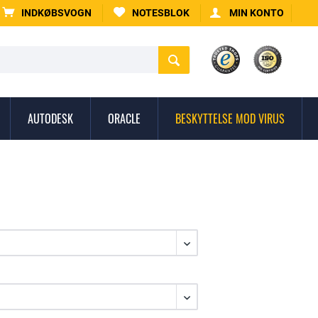
INDKØBSVOGN
NOTESBLOK
MIN KONTO
AUTODESK
ORACLE
BESKYTTELSE MOD VIRUS