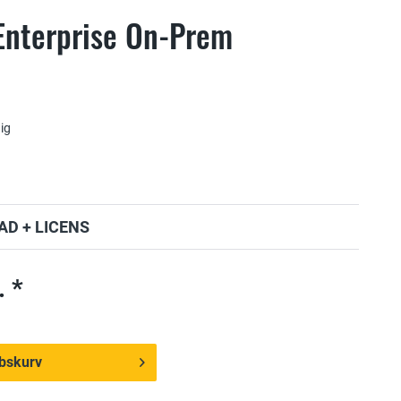
Enterprise On-Prem
ig
D + LICENS
. *
købskurv