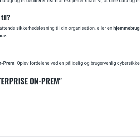
ogi og et dedikeret team af eksperter sikrer vi, at dine data og en
til?
fattende sikkerhedsløsning til din organisation, eller en
hjemmebrug
hov.
n-Prem
. Oplev fordelene ved en pålidelig og brugervenlig cybersikk
NTERPRISE ON-PREM"