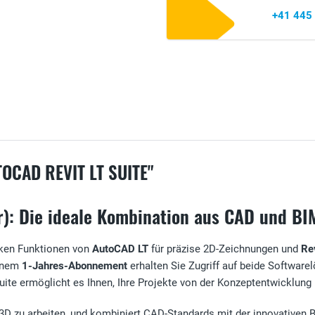
+41 445
CAD REVIT LT SUITE"
r): Die ideale Kombination aus CAD und BI
rken Funktionen von
AutoCAD LT
für präzise 2D-Zeichnungen und
Re
einem
1-Jahres-Abonnement
erhalten Sie Zugriff auf beide Software
te ermöglicht es Ihnen, Ihre Projekte von der Konzeptentwicklung bi
der 3D zu arbeiten, und kombiniert CAD-Standards mit der innovative