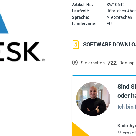
Artikel-Nr.:
SW10642
Laufzeit:
Jährliches Ab
Sprache:
Alle Sprachen
Länderzone:
EU
SOFTWARE DOWNLOA
722
P
Sie erhalten
Bonusp
Sind S
oder h
Ich bin 
Kadir Ay
Microsof