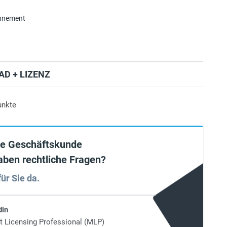
onnement
D + LIZENZ
unkte
ie Geschäftskunde
aben rechtliche Fragen?
für Sie da.
din
t Licensing Professional (MLP)