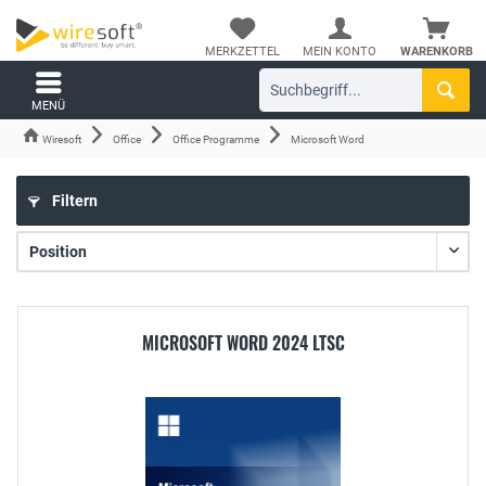
MERKZETTEL
MEIN KONTO
WARENKORB
MENÜ
Wiresoft
Office
Office Programme
Microsoft Word
Filtern
MICROSOFT WORD 2024 LTSC