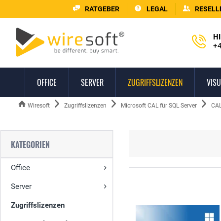
RATGEBER
LEGAL
RESELL
HI
+4
OFFICE
SERVER
ZUGRIFFSLIZENZEN
VISU
Wiresoft
Zugriffslizenzen
Microsoft CAL für SQL Server
CAL
KATEGORIEN
Office
Server
Zugriffslizenzen