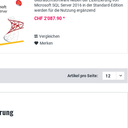
Gebrauchtsoftware Neben der Lizenzierung von
Microsoft SQL Server 2016 in der Standard-Edition
werden für die Nutzung ergänzend
Clientzugriffslizenzen wie z.B. in Form von SQL
CHF 2'087.90 *
Server 2016 Device...
Vergleichen
Merken
Artikel pro Seite:
erung