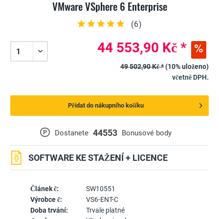
VMware VSphere 6 Enterprise
(
6
)
44 553,90 Kč *
49 502,90 Kč *
(10% uloženo)
včetně DPH.
Přidat do nákupního košíku
44553
P
Dostanete
Bonusové body
SOFTWARE KE STAŽENÍ + LICENCE
Článek č:
SW10551
Výrobce č:
VS6-ENT-C
Doba trvání:
Trvale platné