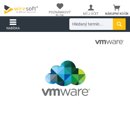
POZNÁMKOVÝ
MŮJ ÚČET
NÁKUPNÍ KOŠÍK
BLOK
NABÍDKA