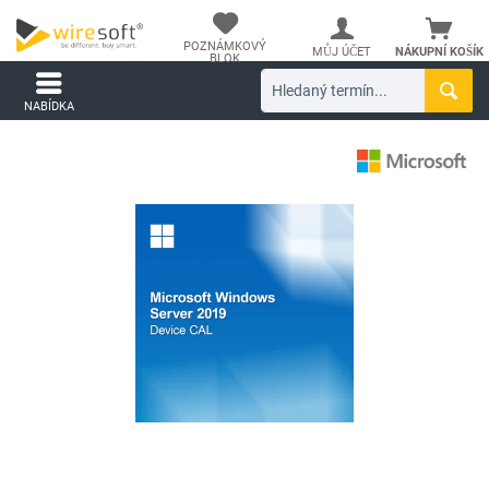
POZNÁMKOVÝ
MŮJ ÚČET
NÁKUPNÍ KOŠÍK
BLOK
NABÍDKA