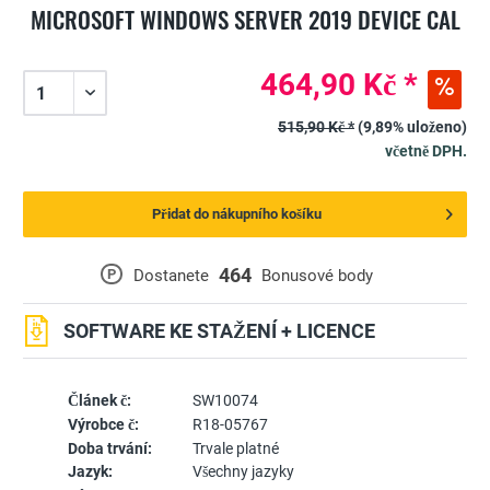
MICROSOFT WINDOWS SERVER 2019 DEVICE CAL
464,90 Kč *
515,90 Kč *
(9,89% uloženo)
včetně DPH.
Přidat do nákupního košíku
464
P
Dostanete
Bonusové body
SOFTWARE KE STAŽENÍ + LICENCE
Článek č:
SW10074
Výrobce č:
R18-05767
Doba trvání:
Trvale platné
Jazyk:
Všechny jazyky