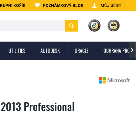
KUPNÍ KOŠÍK
POZNÁMKOVÝ BLOK
MŮJ ÚČET
UTILITIES
AUTODESK
ORACLE
OCHRANA PROTI 

 2013 Professional