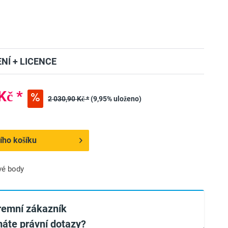
NÍ + LICENCE
Kč *
2 030,90 Kč *
(9,95% uloženo)
ího košíku
vé body
iremní zákazník
áte právní dotazy?