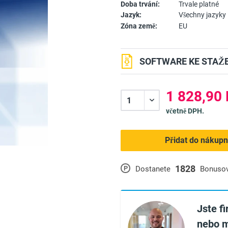
Doba trvání:
Trvale platné
Jazyk:
Všechny jazyky
Zóna země:
EU
SOFTWARE KE STAŽE
1 828,90 
včetně DPH.
Přidat do nákupn
1828
P
Dostanete
Bonuso
Jste f
nebo m