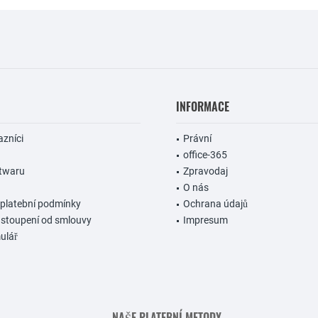
INFORMACE
azníci
Právní
office-365
ftwaru
Zpravodaj
O nás
 platební podmínky
Ochrana údajů
dstoupení od smlouvy
Impresum
ulář
NAŠE PLATEBNÍ METODY