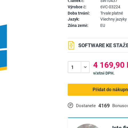
Článek č:
SW10437
Výrobce č:
6VC-03224
Doba trvání:
Trvale platné
Jazyk:
Všechny jazyky
Zóna země:
EU
SOFTWARE KE STAŽE
4 169,90 
včetně DPH.
Přidat do nákupn
4169
P
Dostanete
Bonuso