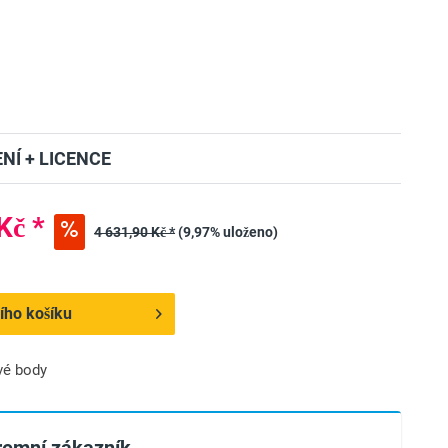
NÍ + LICENCE
Kč *
4 631,90 Kč *
(9,97% uloženo)
ího košíku
vé body