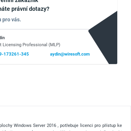
iremní zákazník
áte právní dotazy?
 pro vás.
din
t Licensing Professional (MLP)
69-173261-345
aydin@wiresoft.com
 plochy
Windows Server 2016
, potřebuje licenci pro přístup ke