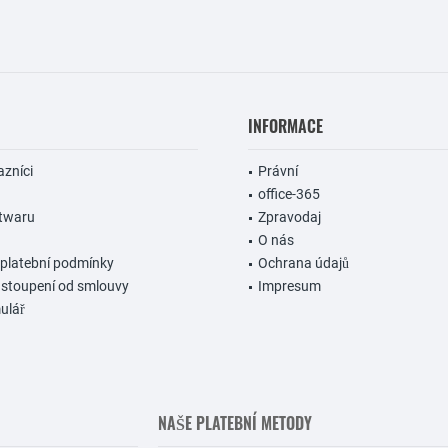
INFORMACE
azníci
Právní
office-365
ftwaru
Zpravodaj
O nás
 platební podmínky
Ochrana údajů
dstoupení od smlouvy
Impresum
ulář
NAŠE PLATEBNÍ METODY