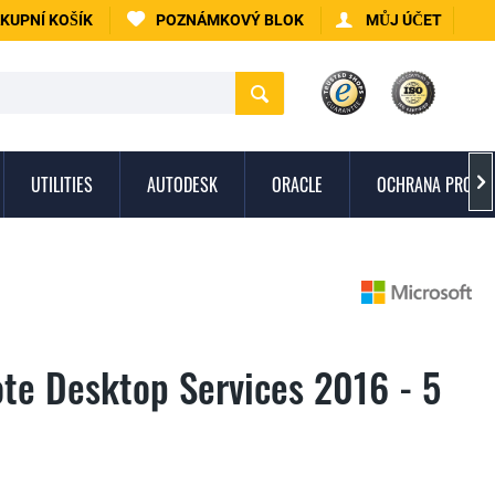
KUPNÍ KOŠÍK
POZNÁMKOVÝ BLOK
MŮJ ÚČET
UTILITIES
AUTODESK
ORACLE
OCHRANA PROTI 

te Desktop Services 2016 - 5