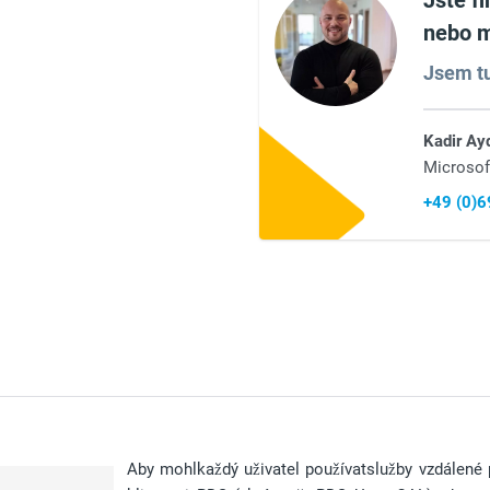
Jste f
nebo m
Jsem tu
Kadir Ay
Microsof
+49 (0)
Aby mohl
každý uživatel používat
služby vzdálené