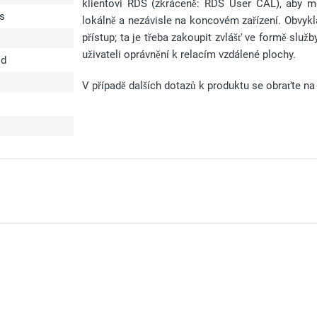
klientovi RDS (zkráceně: RDS User CAL), aby m
s
lokálně a nezávisle na koncovém zařízení. Obvyk
přístup; ta je třeba zakoupit zvlášť ve formě sl
uživateli oprávnění k relacím vzdálené plochy.
ód
V případě dalších dotazů k produktu se obraťte na