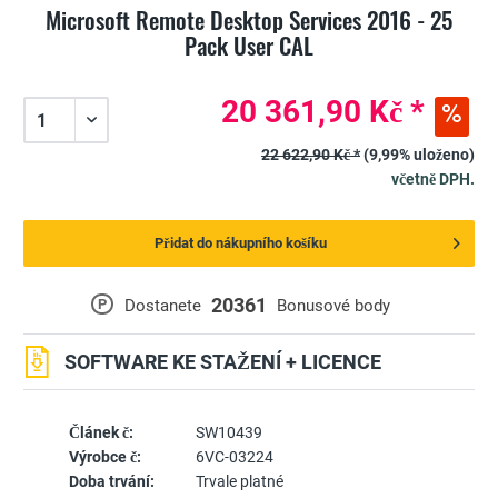
Microsoft Remote Desktop Services 2016 - 25
Pack User CAL
20 361,90 Kč *
22 622,90 Kč *
(9,99% uloženo)
včetně DPH.
Přidat do nákupního košíku
20361
P
Dostanete
Bonusové body
SOFTWARE KE STAŽENÍ + LICENCE
Článek č:
SW10439
Výrobce č:
6VC-03224
Doba trvání:
Trvale platné