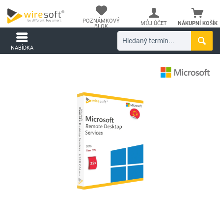
POZNÁMKOVÝ
MŮJ ÚČET
NÁKUPNÍ KOŠÍK
BLOK
NABÍDKA