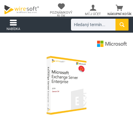
POZNÁMKOVÝ
MŮJ ÚČET
NÁKUPNÍ KOŠÍK
BLOK
NABÍDKA