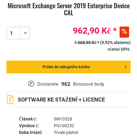
Microsoft Exchange Server 2019 Enterprise Device
CAL
962,90 Kč *
1 068,90 Kč *
(9,92% uloženo)
včetně DPH.
Přidat do nákupního košíku
962
P
Dostanete
Bonusové body
SOFTWARE KE STAŽENÍ + LICENCE
Článek č:
SW10528
Výrobce č:
PGI-00252
Doba trvání:
Trvale platné