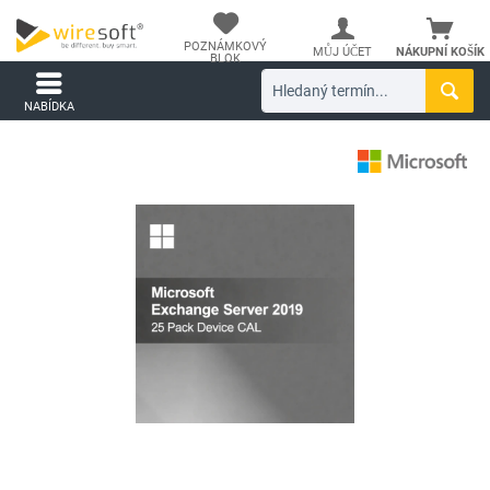
POZNÁMKOVÝ
MŮJ ÚČET
NÁKUPNÍ KOŠÍK
BLOK
NABÍDKA