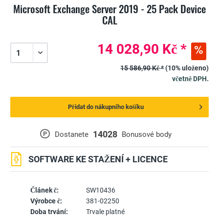
Microsoft Exchange Server 2019 - 25 Pack Device
CAL
14 028,90 Kč *
15 586,90 Kč *
(10% uloženo)
včetně DPH.
Přidat do nákupního košíku
14028
P
Dostanete
Bonusové body
SOFTWARE KE STAŽENÍ + LICENCE
Článek č:
SW10436
Výrobce č:
381-02250
Doba trvání:
Trvale platné