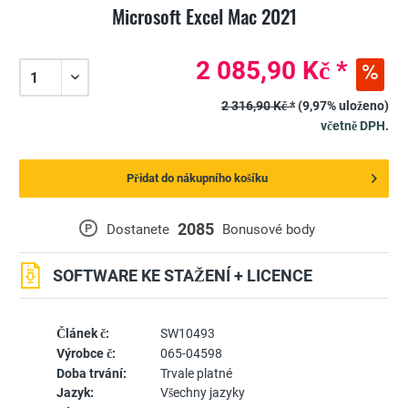
Microsoft Excel Mac 2021
2 085,90 Kč *
2 316,90 Kč *
(9,97% uloženo)
včetně DPH.
Přidat do nákupního košíku
2085
P
Dostanete
Bonusové body
SOFTWARE KE STAŽENÍ + LICENCE
Článek č:
SW10493
Výrobce č:
065-04598
Doba trvání:
Trvale platné
Jazyk:
Všechny jazyky