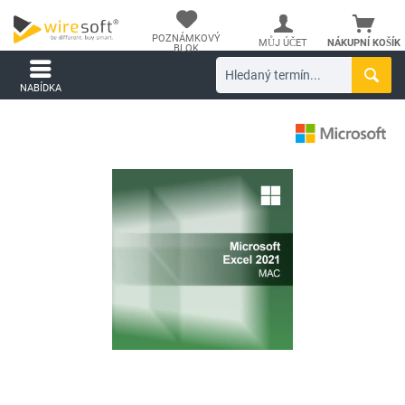
POZNÁMKOVÝ
MŮJ ÚČET
NÁKUPNÍ KOŠÍK
BLOK
NABÍDKA