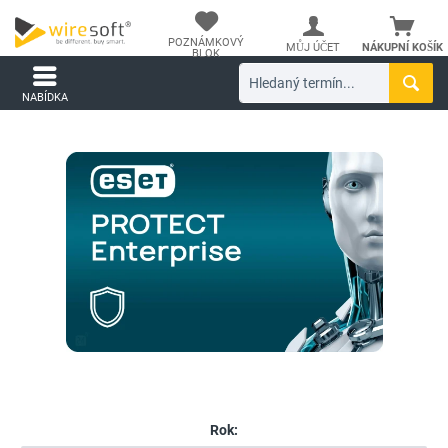
POZNÁMKOVÝ
MŮJ ÚČET
NÁKUPNÍ KOŠÍK
BLOK
NABÍDKA
Rok: