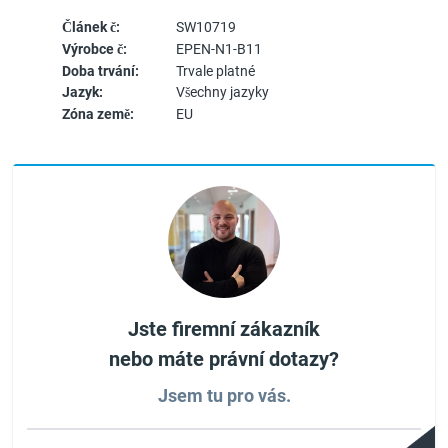
Článek č:
SW10719
Výrobce č:
EPEN-N1-B11
Doba trvání:
Trvale platné
Jazyk:
Všechny jazyky
Zóna země:
EU
Jste firemní zákazník
nebo máte právní dotazy?
Jsem tu pro vás.