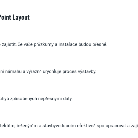
oint Layout
ajistit, že vaše průzkumy a instalace budou přesné.
í námahu a výrazně urychluje proces výstavby.
chyb způsobených nepřesnými daty.
tům, inženýrům a stavbyvedoucím efektivně spolupracovat a zajisti