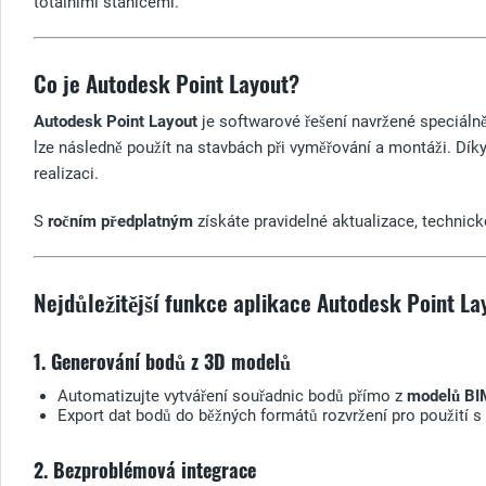
totálními stanicemi.
Co je Autodesk Point Layout?
Autodesk Point Layout
je softwarové řešení navržené speciálně
lze následně použít na stavbách při vyměřování a montáži. Dík
realizaci.
S
ročním předplatným
získáte pravidelné aktualizace, technic
Nejdůležitější funkce aplikace Autodesk Point La
1. Generování bodů z 3D modelů
Automatizujte vytváření souřadnic bodů přímo z
modelů BI
Export dat bodů do běžných formátů rozvržení pro použití s
2. Bezproblémová integrace