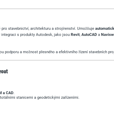
 pro stavebnictví, architekturu a strojírenství. Umožňuje
automatick
y integraci s produkty Autodesk, jako jsou
Revit
,
AutoCAD
a
Navisw
kou podporu a možnost přesného a efektivního řízení stavebních pro
yout
M a CAD
.
 totálními stanicemi a geodetickými zařízeními.