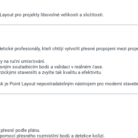
yout pro projekty libovolné velikosti a složitosti.
etické profesionály, kteří chtějí vytvořit přesné propojení mezi pr
y na ruční umisťování.
esným souřadnicím bodů a validaci v reálném čase.
ickými staveništi a zvyšte tak kvalitu a efektivitu.
sk je Point Layout nepostradatelným nástrojem pro moderní stavebn
y přesně podle plánu.
 pomocí přesného rozmístění bodů a detekce kolizí.