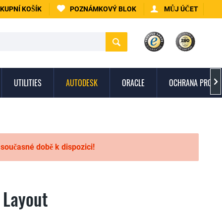
KUPNÍ KOŠÍK
POZNÁMKOVÝ BLOK
MŮJ ÚČET
UTILITIES
AUTODESK
ORACLE
OCHRANA PROTI 

 současné době k dispozici!
 Layout