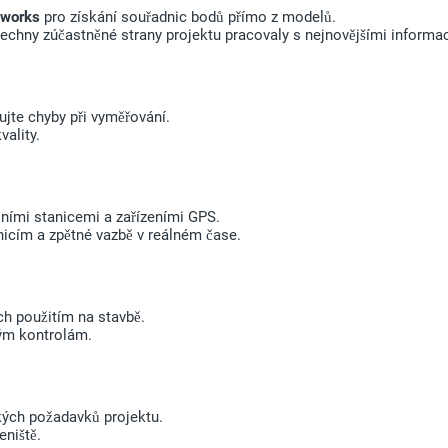
sworks
pro získání souřadnic bodů přímo z modelů.
šechny zúčastněné strany projektu pracovaly s nejnovějšími informa
jte chyby při vyměřování.
vality.
lními stanicemi a zařízeními GPS.
nicím a zpětné vazbě v reálném čase.
ich použitím na stavbě.
ným kontrolám.
kých požadavků projektu.
niště.