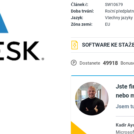
Článek č:
SW10679
Doba trvání:
Roční předplat
Jazyk:
Všechny jazyky
Zóna země:
EU
SOFTWARE KE STAŽE
49918
P
Dostanete
Bonus
Jste f
nebo m
Jsem tu
Kadir Ay
Microsof