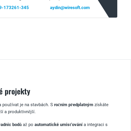
69-173261-345
aydin@wiresoft.com
é projekty
 používat je na stavbách. S
ročním předplatným
získáte
ší a produktivnější.
řadnic bodů
až po
automatické umisťování
a integraci s