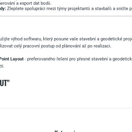
nerování a export dat bodů.
dy:
Zlepšete spolupráci mezi týmy projektantů a stavbařů a snižte p
užijte výhod softwaru, který posune vaše stavební a geodetické pro
zovat celý pracovní postup od plánování až po realizaci.
Point Layout
- preferovaného řešení pro přesné stavební a geodetick
ii.
UT"