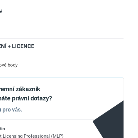
né
NÍ + LICENCE
ové body
iremní zákazník
áte právní dotazy?
 pro vás.
din
t Licensing Professional (MLP)