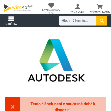
POZNÁMKOVÝ
MŮJ ÚČET
NÁKUPNÍ KOŠÍK
BLOK
NABÍDKA
Tento článek není v současné době k
dispozici!