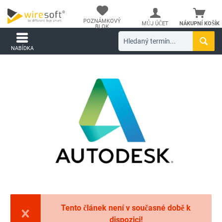
POZNÁMKOVÝ
MŮJ ÚČET
NÁKUPNÍ KOŠÍK
BLOK
NABÍDKA
Tento článek není v současné době k
dispozici!