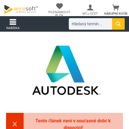
POZNÁMKOVÝ
MŮJ ÚČET
NÁKUPNÍ KOŠÍK
BLOK
NABÍDKA
Tento článek není v současné době k
dispozici!