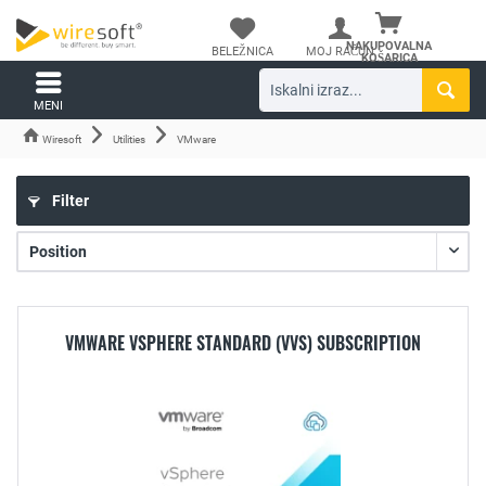
NAKUPOVALNA
BELEŽNICA
MOJ RAČUN
KOŠARICA
MENI
Wiresoft
Utilities
VMware
Filter
VMWARE VSPHERE STANDARD (VVS) SUBSCRIPTION