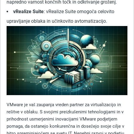
napredno varnost končnih točk in odkrivanje groženj.
vRealize Suite
: vRealize Suite omogoča celovito
upravljanje oblaka in učinkovito avtomatizacijo.
VMware je vaš zaupanja vreden partner za virtualizacijo in
rešitve v oblaku. S svojimi preizkušenimi tehnologijami in v
prihodnost usmerjenimi inovacijami VMware podjetjem
pomaga, da ostanejo konkurenčna in dosežejo svoje cilje v
hitro spreminjajočem se svetu IT. Nenehni razvoj v podjetju