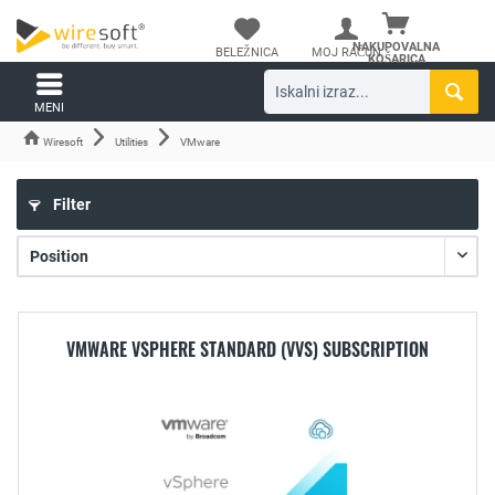
NAKUPOVALNA
BELEŽNICA
MOJ RAČUN
KOŠARICA
MENI
Wiresoft
Utilities
VMware
Filter
VMWARE VSPHERE STANDARD (VVS) SUBSCRIPTION