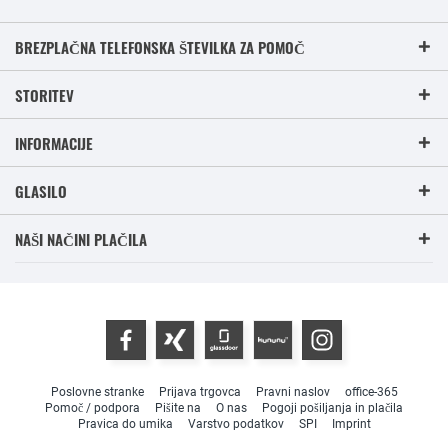
BREZPLAČNA TELEFONSKA ŠTEVILKA ZA POMOČ
STORITEV
INFORMACIJE
GLASILO
NAŠI NAČINI PLAČILA
Poslovne stranke
Prijava trgovca
Pravni naslov
office-365
Pomoč / podpora
Pišite na
O nas
Pogoji pošiljanja in plačila
Pravica do umika
Varstvo podatkov
SPI
Imprint