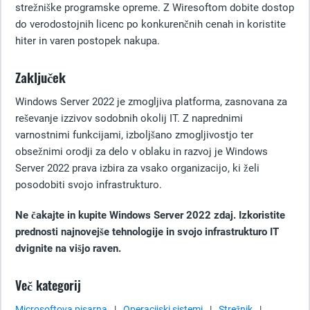
strežniške programske opreme. Z Wiresoftom dobite dostop
do verodostojnih licenc po konkurenčnih cenah in koristite
hiter in varen postopek nakupa.
Zaključek
Windows Server 2022 je zmogljiva platforma, zasnovana za
reševanje izzivov sodobnih okolij IT. Z naprednimi
varnostnimi funkcijami, izboljšano zmogljivostjo ter
obsežnimi orodji za delo v oblaku in razvoj je Windows
Server 2022 prava izbira za vsako organizacijo, ki želi
posodobiti svojo infrastrukturo.
Ne čakajte in kupite Windows Server 2022 zdaj. Izkoristite
prednosti najnovejše tehnologije in svojo infrastrukturo IT
dvignite na višjo raven.
Več kategorij
Microsoftova pisarna
|
Operacijski sistemi
|
Strežnik
|