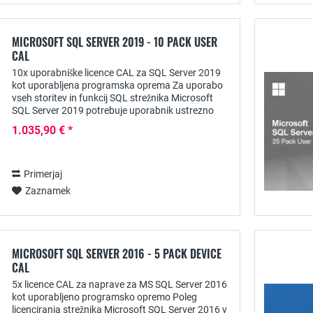
MICROSOFT SQL SERVER 2019 - 10 PACK USER
CAL
10x uporabniške licence CAL za SQL Server 2019
kot uporabljena programska oprema Za uporabo
vseh storitev in funkcij SQL strežnika Microsoft
SQL Server 2019 potrebuje uporabnik ustrezno
licenco za dostop do odjemalca - uporabniški...
1.035,90 € *
Primerjaj
Zaznamek
MICROSOFT SQL SERVER 2016 - 5 PACK DEVICE
CAL
5x licence CAL za naprave za MS SQL Server 2016
kot uporabljeno programsko opremo Poleg
licenciranja strežnika Microsoft SQL Server 2016 v