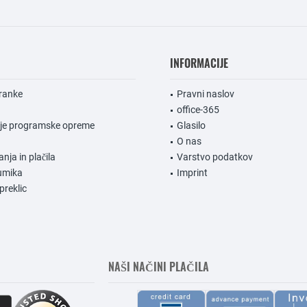
INFORMACIJE
ranke
Pravni naslov
office-365
nje programske opreme
Glasilo
O nas
anja in plačila
Varstvo podatkov
umika
Imprint
preklic
NAŠI NAČINI PLAČILA