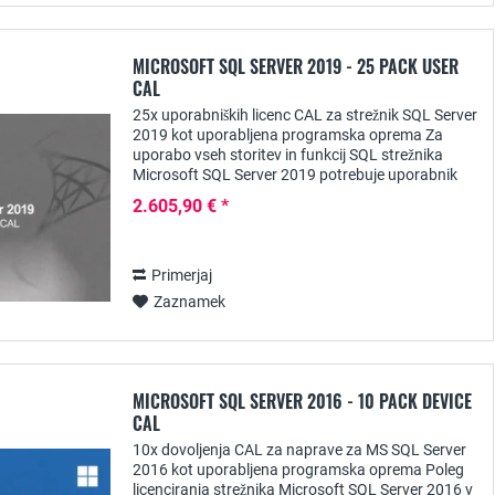
MICROSOFT SQL SERVER 2019 - 25 PACK USER
CAL
25x uporabniških licenc CAL za strežnik SQL Server
2019 kot uporabljena programska oprema Za
uporabo vseh storitev in funkcij SQL strežnika
Microsoft SQL Server 2019 potrebuje uporabnik
ustrezno licenco za dostop do odjemalca -...
2.605,90 € *
Primerjaj
Zaznamek
MICROSOFT SQL SERVER 2016 - 10 PACK DEVICE
CAL
10x dovoljenja CAL za naprave za MS SQL Server
2016 kot uporabljena programska oprema Poleg
licenciranja strežnika Microsoft SQL Server 2016 v