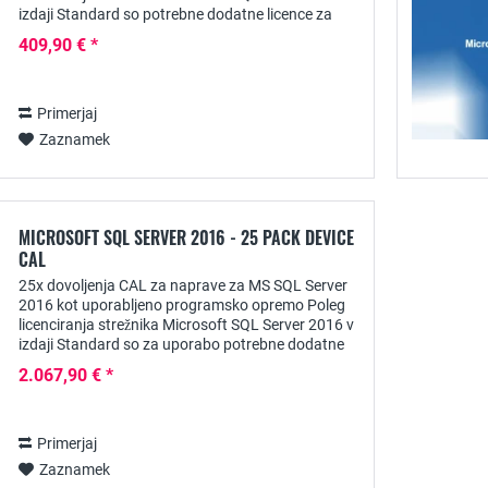
izdaji Standard so potrebne dodatne licence za
dostop odjemalcev, npr. v obliki licenc SQL Server...
409,90 € *
Primerjaj
Zaznamek
MICROSOFT SQL SERVER 2016 - 25 PACK DEVICE
CAL
25x dovoljenja CAL za naprave za MS SQL Server
2016 kot uporabljeno programsko opremo Poleg
licenciranja strežnika Microsoft SQL Server 2016 v
izdaji Standard so za uporabo potrebne dodatne
licence za dostop odjemalcev, npr. v obliki...
2.067,90 € *
Primerjaj
Zaznamek