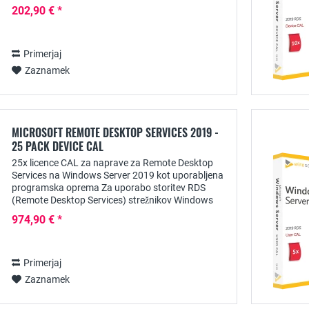
potrebuje vsak uporabnik licenco CAL (Client
202,90 € *
Access...
Primerjaj
Zaznamek
MICROSOFT REMOTE DESKTOP SERVICES 2019 -
25 PACK DEVICE CAL
25x licence CAL za naprave za Remote Desktop
Services na Windows Server 2019 kot uporabljena
programska oprema Za uporabo storitev RDS
(Remote Desktop Services) strežnikov Windows
potrebuje vsak uporabnik licenco CAL (Client
974,90 € *
Access...
Primerjaj
Zaznamek