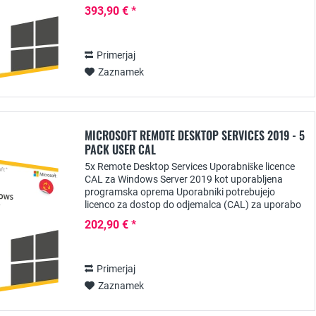
Windows potrebuje vsak uporabnik licenco CAL
393,90 € *
(Client Access...
Primerjaj
Zaznamek
MICROSOFT REMOTE DESKTOP SERVICES 2019 - 5
PACK USER CAL
5x Remote Desktop Services Uporabniške licence
CAL za Windows Server 2019 kot uporabljena
programska oprema Uporabniki potrebujejo
licenco za dostop do odjemalca (CAL) za uporabo
storitve oddaljenega namizja iz strežnikov
202,90 € *
Windows, ki jim...
Primerjaj
Zaznamek