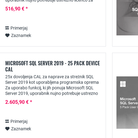
uporabnik nujno potrebuje ustrezno licenco za
dostop do odjemalca - npr. licenco SQL Server
516,90 € *
2019...
Primerjaj
Zaznamek
MICROSOFT SQL SERVER 2019 - 25 PACK DEVICE
CAL
25x dovoljenja CAL za naprave za strežnik SQL
Server 2019 kot uporabljena programska oprema
Za uporabo funkcij, ki jih ponuja Microsoft SQL
Server 2019, uporabnik nujno potrebuje ustrezno
licenco za dostop do odjemalca - npr. licenco
2.605,90 € *
SQL...
Primerjaj
Zaznamek