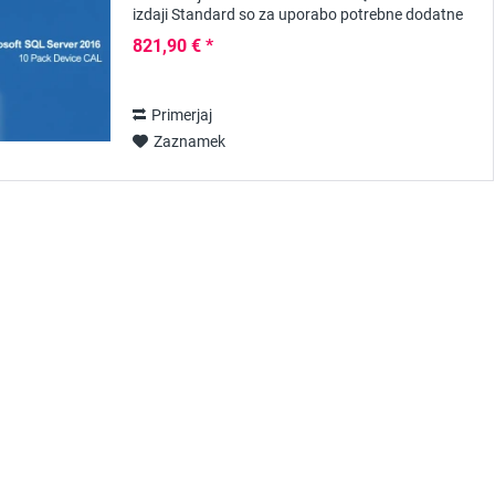
izdaji Standard so za uporabo potrebne dodatne
licence za dostop odjemalcev, npr. v obliki...
821,90 € *
Primerjaj
Zaznamek