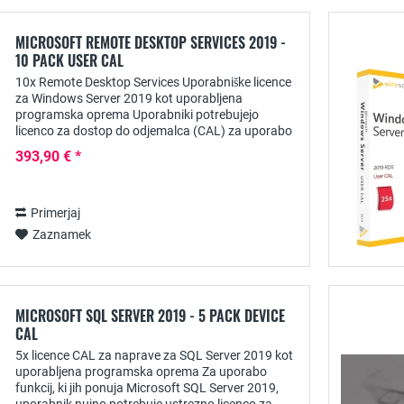
MICROSOFT REMOTE DESKTOP SERVICES 2019 -
10 PACK USER CAL
10x Remote Desktop Services Uporabniške licence
za Windows Server 2019 kot uporabljena
programska oprema Uporabniki potrebujejo
licenco za dostop do odjemalca (CAL) za uporabo
storitve oddaljenega namizja iz strežnikov
393,90 € *
Windows, ki jim...
Primerjaj
Zaznamek
MICROSOFT SQL SERVER 2019 - 5 PACK DEVICE
CAL
5x licence CAL za naprave za SQL Server 2019 kot
uporabljena programska oprema Za uporabo
funkcij, ki jih ponuja Microsoft SQL Server 2019,