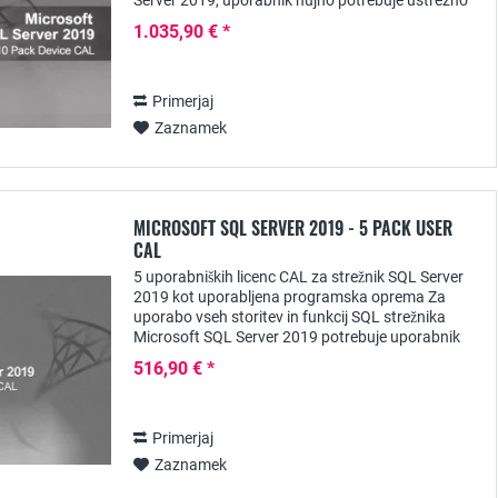
Server 2019, uporabnik nujno potrebuje ustrezno
licenco za dostop do odjemalca - npr. licenco
1.035,90 € *
SQL...
Primerjaj
Zaznamek
MICROSOFT SQL SERVER 2019 - 5 PACK USER
CAL
5 uporabniških licenc CAL za strežnik SQL Server
2019 kot uporabljena programska oprema Za
uporabo vseh storitev in funkcij SQL strežnika
Microsoft SQL Server 2019 potrebuje uporabnik
ustrezno licenco za dostop do odjemalca -
516,90 € *
uporabniški...
Primerjaj
Zaznamek