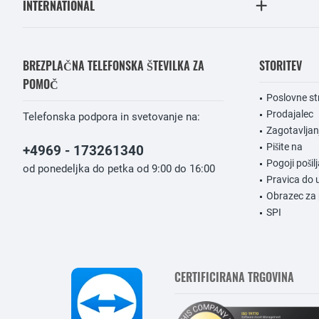
INTERNATIONAL
BREZPLAČNA TELEFONSKA ŠTEVILKA ZA
STORITEV
POMOČ
Poslovne st
Prodajalec
Telefonska podpora in svetovanje na:
Zagotavlja
Pišite na
+4969 - 173261340
Pogoji pošilj
od ponedeljka do petka od 9:00 do 16:00
Pravica do 
Obrazec za 
SPI
CERTIFICIRANA TRGOVINA