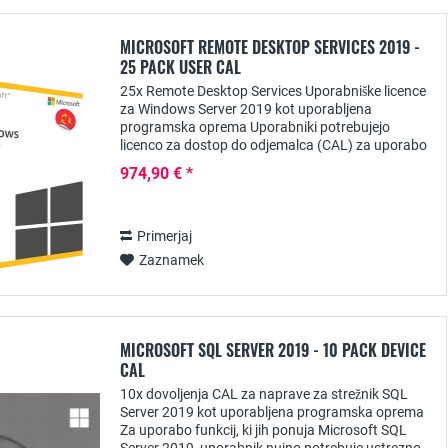
MICROSOFT REMOTE DESKTOP SERVICES 2019 -
25 PACK USER CAL
25x Remote Desktop Services Uporabniške licence
za Windows Server 2019 kot uporabljena
programska oprema Uporabniki potrebujejo
licenco za dostop do odjemalca (CAL) za uporabo
storitve oddaljenega namizja iz strežnikov
974,90 € *
Windows, ki jim...
Primerjaj
Zaznamek
MICROSOFT SQL SERVER 2019 - 10 PACK DEVICE
CAL
10x dovoljenja CAL za naprave za strežnik SQL
Server 2019 kot uporabljena programska oprema
Za uporabo funkcij, ki jih ponuja Microsoft SQL