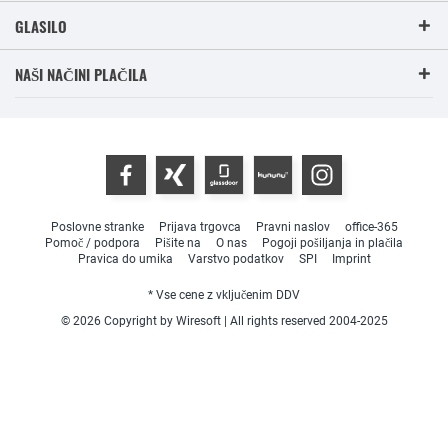
GLASILO
NAŠI NAČINI PLAČILA
Poslovne stranke
Prijava trgovca
Pravni naslov
office-365
Pomoč / podpora
Pišite na
O nas
Pogoji pošiljanja in plačila
Pravica do umika
Varstvo podatkov
SPI
Imprint
* Vse cene z vključenim DDV
© 2026 Copyright by Wiresoft | All rights reserved 2004-2025