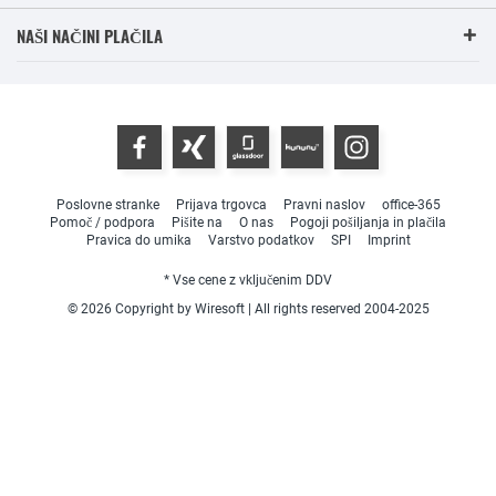
NAŠI NAČINI PLAČILA
Poslovne stranke
Prijava trgovca
Pravni naslov
office-365
Pomoč / podpora
Pišite na
O nas
Pogoji pošiljanja in plačila
Pravica do umika
Varstvo podatkov
SPI
Imprint
* Vse cene z vključenim DDV
© 2026 Copyright by Wiresoft | All rights reserved 2004-2025