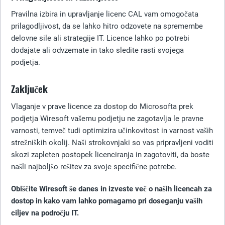
Pravilna izbira in upravljanje licenc CAL vam omogočata
prilagodljivost, da se lahko hitro odzovete na spremembe
delovne sile ali strategije IT. Licence lahko po potrebi
dodajate ali odvzemate in tako sledite rasti svojega
podjetja.
Zaključek
Vlaganje v prave licence za dostop do Microsofta prek
podjetja Wiresoft vašemu podjetju ne zagotavlja le pravne
varnosti, temveč tudi optimizira učinkovitost in varnost vaših
strežniških okolij. Naši strokovnjaki so vas pripravljeni voditi
skozi zapleten postopek licenciranja in zagotoviti, da boste
našli najboljšo rešitev za svoje specifične potrebe.
Obiščite Wiresoft še danes in izveste več o naših licencah za
dostop in kako vam lahko pomagamo pri doseganju vaših
ciljev na področju IT.