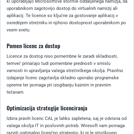
ki uporabljajo Microsoftove storitve oddaljenega namizja, da
uporabnikom zagotovijo dostop do virtualnih namizij ali
aplikacij. Te licence so ključne za gostovanje aplikacij v
osrednjem strežniku in njihovo dostopnost uporabnikom po
vsem svetu.
Pomen licenc za dostop
Licence za dostop niso pomembne le zaradi skladnosti,
temveč prinašajo tudi pomembne prednosti v smislu
varnosti in upravljanja vašega strežniškega okolja. Pravilno
izdajanje licenc zagotavlja skladno uporabo programske
opreme ter pomaga pri izogibanju kaznim in pravnim
težavam.
Optimizacija strategije licenciranja
Izbira pravih licenc CAL je lahko zapletena, saj je odvisna od
vašega okolja IT in poslovnih potreb. Wiresoft vam pomaga
razviti optimalno licenčno strategijo, ki ni le stroškovno