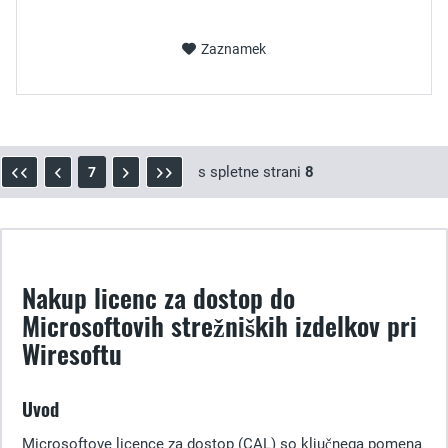
Zaznamek
s spletne strani
8
7
Nakup licenc za dostop do
Microsoftovih strežniških izdelkov pri
Wiresoftu
Uvod
Microsoftove licence za dostop (CAL) so ključnega pomena