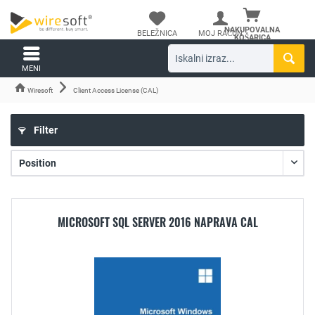
NAKUPOVALNA
BELEŽNICA
MOJ RAČUN
KOŠARICA
MENI
Wiresoft
Client Access License (CAL)
Filter
MICROSOFT SQL SERVER 2016 NAPRAVA CAL