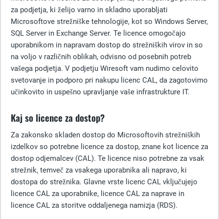
za podjetja, ki želijo varno in skladno uporabljati
Microsoftove strežniške tehnologije, kot so Windows Server,
SQL Server in Exchange Server. Te licence omogočajo
uporabnikom in napravam dostop do strežniških virov in so
na voljo v različnih oblikah, odvisno od posebnih potreb
vašega podjetja. V podjetju Wiresoft vam nudimo celovito
svetovanje in podporo pri nakupu licenc CAL, da zagotovimo
učinkovito in uspešno upravljanje vaše infrastrukture IT.
Kaj so licence za dostop?
Za zakonsko skladen dostop do Microsoftovih strežniških
izdelkov so potrebne licence za dostop, znane kot licence za
dostop odjemalcev (CAL). Te licence niso potrebne za vsak
strežnik, temveč za vsakega uporabnika ali napravo, ki
dostopa do strežnika. Glavne vrste licenc CAL vključujejo
licence CAL za uporabnike, licence CAL za naprave in
licence CAL za storitve oddaljenega namizja (RDS).