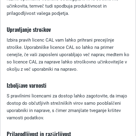
učinkovita, temveč tudi spodbuja produktivnost in
prilagodljivost vašega podjetja.
Upravljanje stroškov
Izbira pravih licenc CAL vam lahko prihrani precejšnje
stroške. Uporabniške licence CAL so lahko na primer
cenejše, če vaši zaposleni uporabljajo več naprav, medtem ko
so licence CAL za naprave lahko stroškovno učinkovitejše v
okolju z več uporabniki na napravo.
Izboljšave varnosti
S pravilnimi licencami za dostop lahko zagotovite, da imajo
dostop do občutljivih strežniških virov samo pooblaščeni
uporabniki in naprave, s čimer zmanjšate tveganje kršitev
varnosti podatkov.
Prilagodljivost in razširljivost