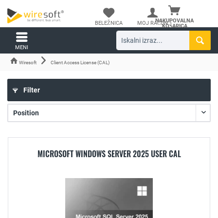
NAKUPOVALNA
BELEŽNICA
MOJ RAČUN
KOŠARICA
MENI
Wiresoft
Client Access License (CAL)
Filter
MICROSOFT WINDOWS SERVER 2025 USER CAL