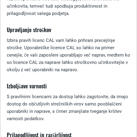
učinkovita, temveč tudi spodbuja produktivnost in
prilagodljivost vašega podjetja.
Upravljanje stroškov
Izbira pravih licenc CAL vam lahko prihrani precejšnje
stroške. Uporabniške licence CAL so lahko na primer
cenejše, če vaši zaposleni uporabljajo več naprav, medtem ko
so licence CAL za naprave lahko stroškovno učinkovitejše v
okolju z več uporabniki na napravo.
Izboljšave varnosti
S pravilnimi licencami za dostop lahko zagotovite, da imajo
dostop do občutljivih strežniških virov samo pooblaščeni
uporabniki in naprave, s čimer zmanjšate tveganje kršitev
varnosti podatkov.
Prilagodljivost in razširljivost