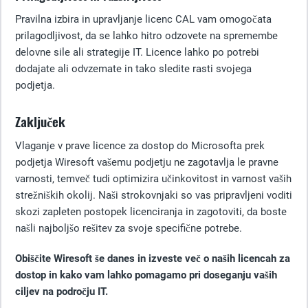
Pravilna izbira in upravljanje licenc CAL vam omogočata
prilagodljivost, da se lahko hitro odzovete na spremembe
delovne sile ali strategije IT. Licence lahko po potrebi
dodajate ali odvzemate in tako sledite rasti svojega
podjetja.
Zaključek
Vlaganje v prave licence za dostop do Microsofta prek
podjetja Wiresoft vašemu podjetju ne zagotavlja le pravne
varnosti, temveč tudi optimizira učinkovitost in varnost vaših
strežniških okolij. Naši strokovnjaki so vas pripravljeni voditi
skozi zapleten postopek licenciranja in zagotoviti, da boste
našli najboljšo rešitev za svoje specifične potrebe.
Obiščite Wiresoft še danes in izveste več o naših licencah za
dostop in kako vam lahko pomagamo pri doseganju vaših
ciljev na področju IT.