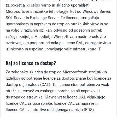
za podjetja, ki želijo varno in skladno uporabljati
Microsoftove strežniške tehnologije, kot so Windows Server,
SQL Server in Exchange Server. Te licence omogočajo
uporabnikom in napravam dostop do strežniških virov in so
na voljo v različnih oblikah, odvisno od posebnih potreb
vašega podjetja. V podjetju Wiresoft vam nudimo celovito
svetovanje in podporo pri nakupu licenc CAL, da zagotovimo
učinkovito in uspešno upravljanje vaše infrastrukture IT.
Kaj so licence za dostop?
Za zakonsko skladen dostop do Microsoftovih strežniških
izdelkov so potrebne licence za dostop, znane kot licence za
dostop odjemalcev (CAL). Te licence niso potrebne za vsak
strežnik, temveč za vsakega uporabnika ali napravo, ki
dostopa do strežnika. Glavne vrste licenc CAL vključujejo
licence CAL za uporabnike, licence CAL za naprave in
licence CAL za storitve oddaljenega namizja (RDS).