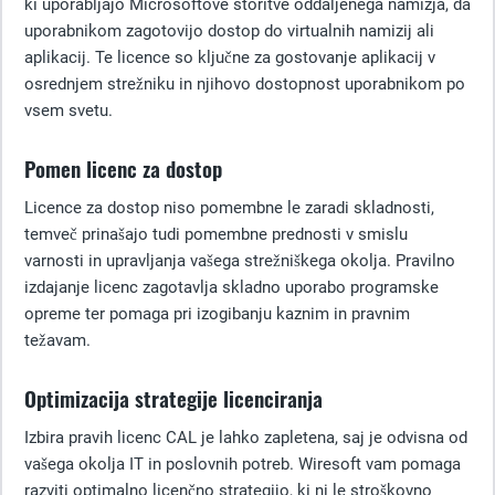
ki uporabljajo Microsoftove storitve oddaljenega namizja, da
uporabnikom zagotovijo dostop do virtualnih namizij ali
aplikacij. Te licence so ključne za gostovanje aplikacij v
osrednjem strežniku in njihovo dostopnost uporabnikom po
vsem svetu.
Pomen licenc za dostop
Licence za dostop niso pomembne le zaradi skladnosti,
temveč prinašajo tudi pomembne prednosti v smislu
varnosti in upravljanja vašega strežniškega okolja. Pravilno
izdajanje licenc zagotavlja skladno uporabo programske
opreme ter pomaga pri izogibanju kaznim in pravnim
težavam.
Optimizacija strategije licenciranja
Izbira pravih licenc CAL je lahko zapletena, saj je odvisna od
vašega okolja IT in poslovnih potreb. Wiresoft vam pomaga
razviti optimalno licenčno strategijo, ki ni le stroškovno