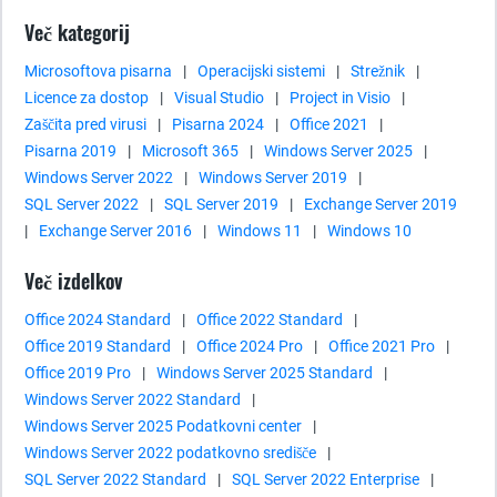
Več kategorij
Microsoftova pisarna
|
Operacijski sistemi
|
Strežnik
|
Licence za dostop
|
Visual Studio
|
Project in Visio
|
Zaščita pred virusi
|
Pisarna 2024
|
Office 2021
|
Pisarna 2019
|
Microsoft 365
|
Windows Server 2025
|
Windows Server 2022
|
Windows Server 2019
|
SQL Server 2022
|
SQL Server 2019
|
Exchange Server 2019
|
Exchange Server 2016
|
Windows 11
|
Windows 10
Več izdelkov
Office 2024 Standard
|
Office 2022 Standard
|
Office 2019 Standard
|
Office 2024 Pro
|
Office 2021 Pro
|
Office 2019 Pro
|
Windows Server 2025 Standard
|
Windows Server 2022 Standard
|
Windows Server 2025 Podatkovni center
|
Windows Server 2022 podatkovno središče
|
SQL Server 2022 Standard
|
SQL Server 2022 Enterprise
|