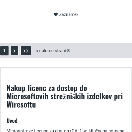
Zaznamek
s spletne strani
8
1
Nakup licenc za dostop do
Microsoftovih strežniških izdelkov pri
Wiresoftu
Uvod
Microsoftove licence za dostop (CAL) so ključnega pomena