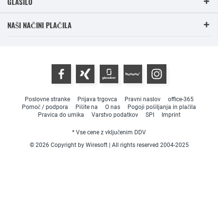
GLASILO
NAŠI NAČINI PLAČILA
Poslovne stranke
Prijava trgovca
Pravni naslov
office-365
Pomoč / podpora
Pišite na
O nas
Pogoji pošiljanja in plačila
Pravica do umika
Varstvo podatkov
SPI
Imprint
* Vse cene z vključenim DDV
© 2026 Copyright by Wiresoft | All rights reserved 2004-2025