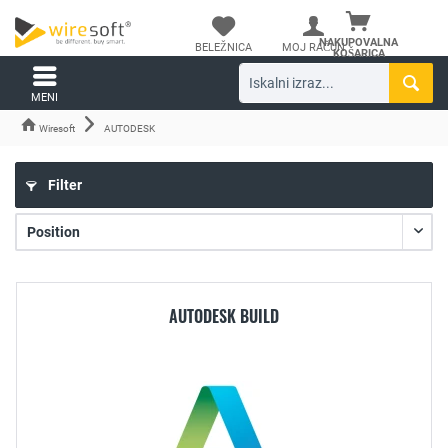
NAKUPOVALNA
BELEŽNICA
MOJ RAČUN
KOŠARICA
MENI
Wiresoft
AUTODESK
Filter
AUTODESK BUILD