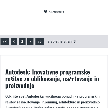
Zaznamek
s spletne strani
3
2
Autodesk: Inovativne programske
rešitve za oblikovanje, načrtovanje in
proizvodnjo
Odkrijte svet
Autodeska
, vodilnega ponudnika programskih
rešitev za
načrtovanje
,
inženiring
,
arhitekturo
in
proizvodnjo
.