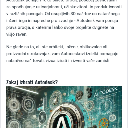
Autodesk ponuja široko paleto orodij, posebej zasnovanih
za spodbujanje ustvarjalnosti, učinkovitosti in produktivnosti
v različnih panogah. Od osupljivih 3D načrtov do natančnega
inženiringa in napredne proizvodnje - Autodesk vam ponuja
prava orodja, s katerimi lahko svoje projekte dvignete na
višjo raven.
Ne glede na to, ali ste arhitekt, inženir, oblikovalec ali
proizvodni strokovnjak, vam Autodeskovi izdelki pomagajo
natančno načrtovati, vizualizirati in izvesti vaše zamisli.
Zakaj izbrati Autodesk?