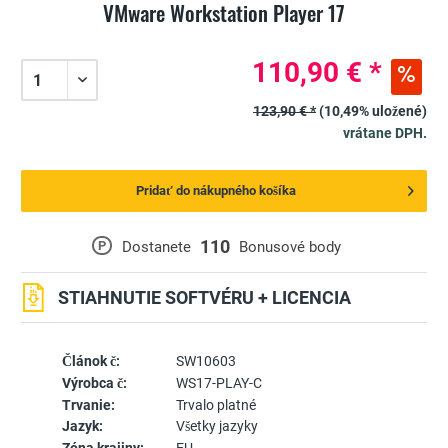
VMware Workstation Player 17
110,90 € *
123,90 € *
(10,49% uložené)
vrátane DPH.
Pridať do nákupného košíka
110
P
Dostanete
Bonusové body
STIAHNUTIE SOFTVÉRU + LICENCIA
Článok č:
SW10603
Výrobca č:
WS17-PLAY-C
Trvanie:
Trvalo platné
Jazyk:
Všetky jazyky