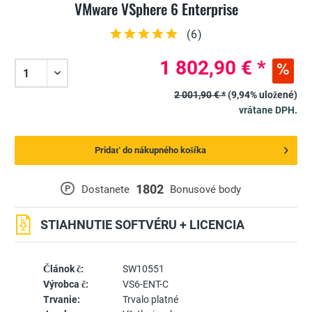
VMware VSphere 6 Enterprise
(
6
)
1 802,90 € *
2 001,90 € *
(9,94% uložené)
vrátane DPH.
Pridať do nákupného košíka
1802
P
Dostanete
Bonusové body
STIAHNUTIE SOFTVÉRU + LICENCIA
Článok č:
SW10551
Výrobca č:
VS6-ENT-C
Trvanie:
Trvalo platné