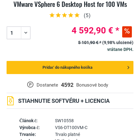
VMware VSphere 6 Desktop Host for 100 VMs
(
5
)
4 592,90 € *
5 101,90 € *
(9,98% uložené)
vrátane DPH.
Pridať do nákupného košíka
4592
P
Dostanete
Bonusové body
STIAHNUTIE SOFTVÉRU + LICENCIA
Článok č:
SW10558
Výrobca č:
VS6-DT100VM-C
Trvanie:
Trvalo platné