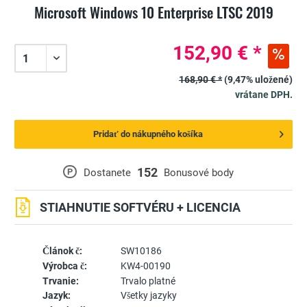
Microsoft Windows 10 Enterprise LTSC 2019
152,90 € *
168,90 € *
(9,47% uložené)
vrátane DPH.
Pridať do nákupného košíka
152
P
Dostanete
Bonusové body
STIAHNUTIE SOFTVÉRU + LICENCIA
Článok č:
SW10186
Výrobca č:
KW4-00190
Trvanie:
Trvalo platné
Jazyk:
Všetky jazyky