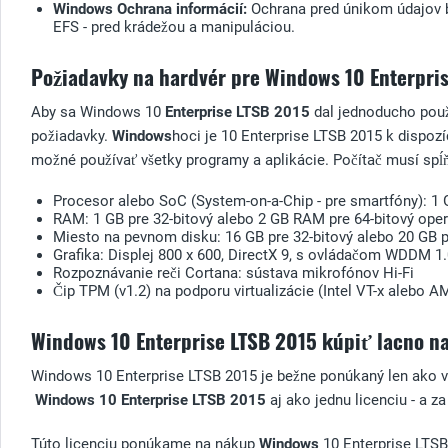
Windows Ochrana informácií:
Ochrana pred únikom údajov b
EFS - pred krádežou a manipuláciou.
Požiadavky na hardvér pre Windows 10 Enterpri
Aby sa Windows 10
Enterprise
LTSB 2015
dal jednoducho použ
požiadavky.
Windows
hoci je 10 Enterprise LTSB 2015 k dispozíc
možné používať všetky programy a aplikácie. Počítač musí spĺ
Procesor alebo SoC (System-on-a-Chip - pre smartfóny): 1
RAM: 1 GB pre 32-bitový alebo 2 GB RAM pre 64-bitový ope
Miesto na pevnom disku: 16 GB pre 32-bitový alebo 20 GB 
Grafika: Displej 800 x 600, DirectX 9, s ovládačom WDDM 1
Rozpoznávanie reči Cortana: sústava mikrofónov Hi-Fi
Čip TPM (v1.2) na podporu virtualizácie (Intel VT-x alebo A
Windows 10 Enterprise LTSB 2015 kúpiť lacno na
Windows 10 Enterprise LTSB 2015 je bežne ponúkaný len ako 
Windows 10 Enterprise
LTSB 2015
aj ako jednu licenciu - a 
Túto licenciu ponúkame na nákup
Windows
10 Enterprise LTSB