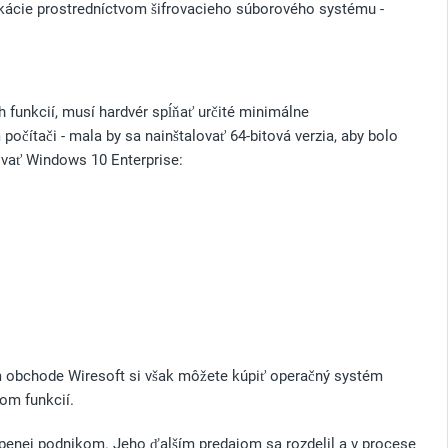
ikácie prostredníctvom šifrovacieho súborového systému -
funkcií, musí hardvér spĺňať určité minimálne
 počítači - mala by sa nainštalovať 64-bitová verzia, aby bolo
ovať Windows 10 Enterprise:
m obchode Wiresoft si však môžete kúpiť operačný systém
om funkcií.
penej podnikom. Jeho ďalším predajom sa rozdelil a v procese