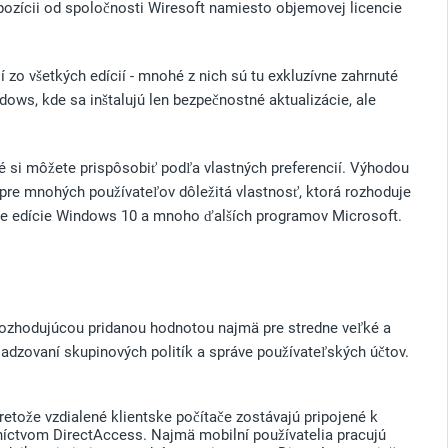
pozícii od spoločnosti Wiresoft namiesto objemovej licencie
 zo všetkých edícií - mnohé z nich sú tu exkluzívne zahrnuté
dows, kde sa inštalujú len bezpečnostné aktualizácie, ale
é si môžete prispôsobiť podľa vlastných preferencií. Výhodou
 pre mnohých používateľov dôležitá vlastnosť, ktorá rozhoduje
šie edície Windows 10 a mnoho ďalších programov Microsoft.
rozhodujúcou pridanou hodnotou najmä pre stredne veľké a
sadzovaní skupinových politík a správe používateľských účtov.
tože vzdialené klientske počítače zostávajú pripojené k
dníctvom DirectAccess. Najmä mobilní používatelia pracujú