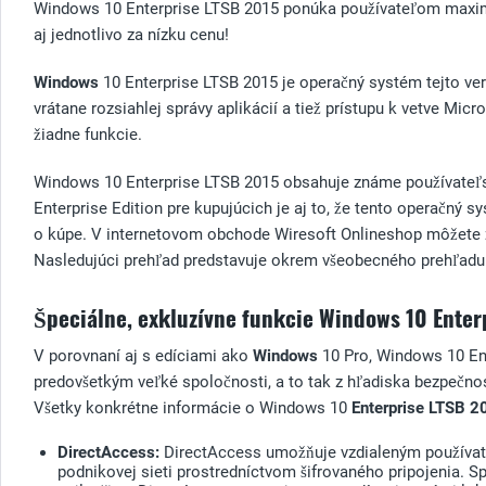
Windows 10 Enterprise LTSB 2015 ponúka používateľom maximáln
aj jednotlivo za nízku cenu!
Windows
10 Enterprise LTSB 2015 je operačný systém tejto ver
vrátane rozsiahlej správy aplikácií a tiež prístupu k vetve Mic
žiadne funkcie.
Windows 10 Enterprise LTSB 2015 obsahuje známe používateľsky
Enterprise Edition pre kupujúcich je aj to, že tento operačný
o kúpe. V internetovom obchode Wiresoft Onlineshop môžete z
Nasledujúci prehľad predstavuje okrem všeobecného prehľadu
Špeciálne, exkluzívne funkcie Windows 10 Enter
V porovnaní aj s edíciami ako
Windows
10 Pro, Windows 10 Ent
predovšetkým veľké spoločnosti, a to tak z hľadiska bezpečnos
Všetky konkrétne informácie o Windows 10
Enterprise LTSB 2
DirectAccess:
DirectAccess umožňuje vzdialeným používateľ
podnikovej sieti prostredníctvom šifrovaného pripojenia. S