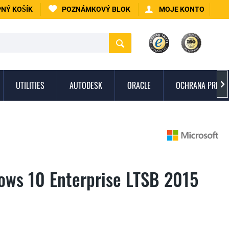
NÝ KOŠÍK
POZNÁMKOVÝ BLOK
MOJE KONTO
UTILITIES
AUTODESK
ORACLE
OCHRANA PRED 

ows 10 Enterprise LTSB 2015