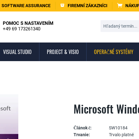
SOFTWARE ASSURANCE
FIREMNÍ ZÁKAZNÍCI
NÁKUP
POMOC S NASTAVENÍM
+49 69 173261340
VISUAL STUDIO
PROJECT & VISIO
OPERAČNÉ SYSTÉMY
Microsoft Wind
Článok č:
SW10184
Trvanie:
Trvalo platné