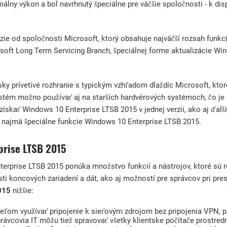
y výkon a bol navrhnutý špeciálne pre väčšie spoločnosti - k dis
zie od spoločnosti Microsoft, ktorý obsahuje najväčší rozsah funkcií
rosoft Long Term Servicing Branch, špeciálnej forme aktualizácie Win
 prívetivé rozhranie s typickým vzhľadom dlaždíc Microsoft, ktor
 systém možno používať aj na starších hardvérových systémoch, čo je
ískať Windows 10 Enterprise LTSB 2015 v jednej verzii, ako aj ďal
 najmä špeciálne funkcie Windows 10 Enterprise LTSB 2015.
prise
LTSB 2015
erprise LTSB 2015 ponúka množstvo funkcií a nástrojov, ktoré sú 
ti koncových zariadení a dát, ako aj možností pre správcov pri pre
015
nižšie:
om využívať pripojenie k sieťovým zdrojom bez pripojenia VPN, pre
právcovia IT môžu tiež spravovať všetky klientske počítače prostre