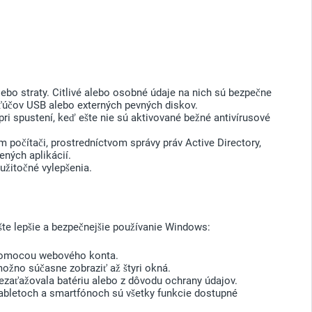
lebo straty. Citlivé alebo osobné údaje na nich sú bezpečne
kľúčov USB alebo externých pevných diskov.
i spustení, keď ešte nie sú aktivované bežné antivírusové
počítači, prostredníctvom správy práv Active Directory,
ených aplikácií.
užitočné vylepšenia.
šte lepšie a bezpečnejšie používanie Windows:
o pomocou webového konta.
ožno súčasne zobraziť až štyri okná.
ezaťažovala batériu alebo z dôvodu ochrany údajov.
tabletoch a smartfónoch sú všetky funkcie dostupné