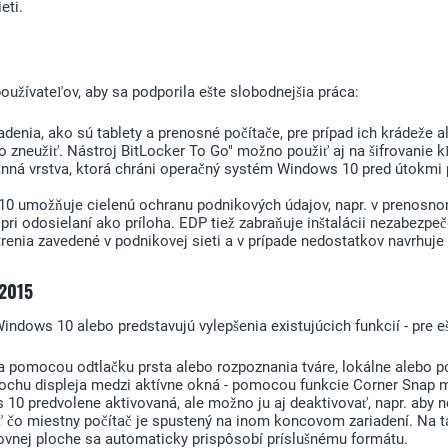
eti.
oužívateľov, aby sa podporila ešte slobodnejšia práca:
denia, ako sú tablety a prenosné počítače, pre prípad ich krádeže a
 zneužiť. Nástroj BitLocker To Go" možno použiť aj na šifrovanie 
ná vrstva, ktorá chráni operačný systém Windows 10 pred útokmi pr
0 umožňuje cielenú ochranu podnikových údajov, napr. v prenosnom 
 pri odosielaní ako príloha. EDP tiež zabraňuje inštalácii nezabezpeč
enia zavedené v podnikovej sieti a v prípade nedostatkov navrhuje 
 2015
dows 10 alebo predstavujú vylepšenia existujúcich funkcií - pre e
e sa pomocou odtlačku prsta alebo rozpoznania tváre, lokálne aleb
lochu displeja medzi aktívne okná - pomocou funkcie Corner Snap m
10 predvolene aktivovaná, ale možno ju aj deaktivovať, napr. aby n
iaľ čo miestny počítač je spustený na inom koncovom zariadení. Na 
covnej ploche sa automaticky prispôsobí príslušnému formátu.