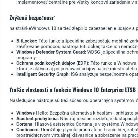
implementovať centrálne pre všetky koncové zariadenia v si
Zvýšená bezpečnosť
na stránkeWindows 10 sa tiež zlepšilo zabezpečenie údajov a p
BitLocker:
Táto funkcia špeciálne zabezpečuje mobilné zaria
zašifrované pomocou nástroja BitLocker, takže ich nemožno
Windows Defender System Guard:
WDSG je špeciálna ochran
programy.
Ochrana podnikových údajov (EDP):
Táto funkcia Windows 1
ktorá je aktívna aj pri presúvaní údajov na iné miesto alebo
Intelligent Security Graph:
ISG analyzuje bezpečnostné opatr
Ďalšie vlastnosti a funkcie Windows 10 Enterprise LTSB
Nasledujúce nástroje sú tiež súčasťou operačných systémov Win
Windows
Hello: Bezpečná alternatíva k heslám - prihlást
Asistent prichytenia:
Nástroj ideálne rozdeľuje dostupnú p
Cortana:
Hlasová asistentka Cortana je v systéme Windows 
Continuum:
Umožňuje plynulú prácu alebo hranie hier, zat
prostredníctvom virtuálnej klávesnice a zobrazenie na pra