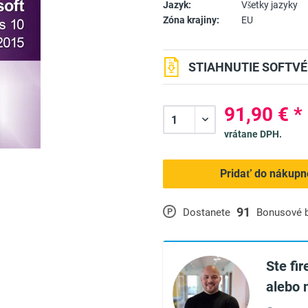
Jazyk:
Všetky jazyky
Zóna krajiny:
EU
STIAHNUTIE SOFTVÉ
91,90 € *
vrátane DPH.
Pridať do nákupn
91
P
Dostanete
Bonusové 
Ste fi
alebo 