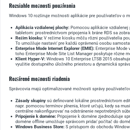
Rozsiahle možnosti používania
Windows 10 rozširuje možnosti aplikácie pre používateľov o m
Aplikácia vzdialenej plochy:
Pomocou aplikácie vzdialenej 
tabletom: prostredníctvom pripojenia k bráne RDS sa zobra
Režim kiosku:
V režime kiosku môžu rôzni používatelia pou
To umožňuje nastaviť pre každú oprávnenú osobu samostatn
Enterprise Mode Internet Explorer (EMIE):
Enterprise Mode v
toho Enterprise Mode Site List Manager poskytuje rôzne m
Klient Hyper-V:
Windows 10 Enterprise LTSB 2015 obsahuje
využitie dostupného úložného priestoru a dynamická správa
Rozšírené možnosti riadenia
Správcovia majú optimalizované možnosti správy používateľo
Zásady skupiny
sú definované lokálne prostredníctvom edito
napr. pomocou termínov plnenia, ktoré určujú, kedy sa musí
centrálne nakonfigurovať na odstránenie nepotrebných súb
Pripojenie k doméne:
Pripojenie k doméne zjednodušuje spr
doméne offline umožňuje správcom pridať počítač do domény
Windows Business Store:
S prístupom do obchodu Windows 