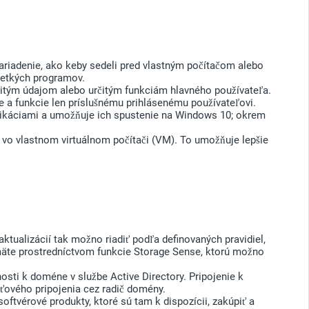
ariadenie, ako keby sedeli pred vlastným počítačom alebo
šetkých programov.
ežitým údajom alebo určitým funkciám hlavného používateľa.
 a funkcie len príslušnému prihlásenému používateľovi.
likáciami a umožňuje ich spustenie na Windows 10; okrem
vo vlastnom virtuálnom počítači (VM). To umožňuje lepšie
aktualizácií tak možno riadiť podľa definovaných pravidiel,
pamäte prostredníctvom funkcie Storage Sense, ktorú možno
osti k doméne v službe Active Directory. Pripojenie k
eťového pripojenia cez radič domény.
vérové produkty, ktoré sú tam k dispozícii, zakúpiť a