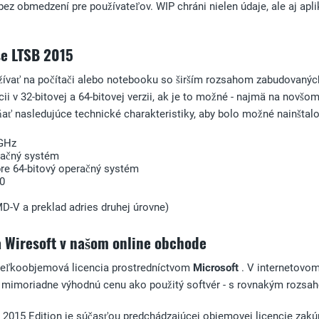
ez obmedzení pre používateľov. WIP chráni nielen údaje, ale aj apl
se LTSB 2015
ívať na počítači alebo notebooku so širším rozsahom zabudovaných 
ii v 32-bitovej a 64-bitovej verzii, ak je to možné - najmä na novšom
ňať nasledujúce technické charakteristiky, aby bolo možné nainštal
 GHz
račný systém
pre 64-bitový operačný systém
.0
MD-V a preklad adries druhej úrovne)
 Wiresoft v našom online obchode
veľkoobjemová licencia prostredníctvom
Microsoft
. V internetovo
za mimoriadne výhodnú cenu ako použitý softvér - s rovnakým rozsah
 2015 Edition je súčasťou predchádzajúcej objemovej licencie zakú