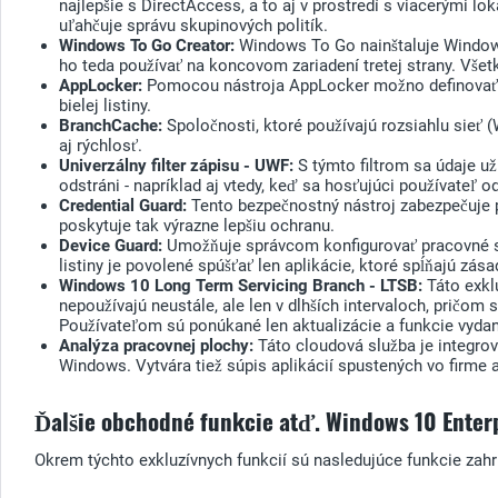
najlepšie s DirectAccess, a to aj v prostredí s viacerými l
uľahčuje správu skupinových politík.
Windows To Go Creator:
Windows To Go nainštaluje Windows
ho teda používať na koncovom zariadení tretej strany. Všet
AppLocker:
Pomocou nástroja AppLocker možno definovať pr
bielej listiny.
BranchCache:
Spoločnosti, ktoré používajú rozsiahlu sieť
aj rýchlosť.
Univerzálny filter zápisu - UWF:
S týmto filtrom sa údaje už
odstráni - napríklad aj vtedy, keď sa hosťujúci používateľ od
Credential Guard:
Tento bezpečnostný nástroj zabezpečuje p
poskytuje tak výrazne lepšiu ochranu.
Device Guard:
Umožňuje správcom konfigurovať pracovné sta
listiny je povolené spúšťať len aplikácie, ktoré spĺňajú zá
Windows 10 Long Term Servicing Branch - LTSB:
Táto exkl
nepoužívajú neustále, ale len v dlhších intervaloch, pričom 
Používateľom sú ponúkané len aktualizácie a funkcie vydan
Analýza pracovnej plochy:
Táto cloudová služba je integro
Windows. Vytvára tiež súpis aplikácií spustených vo firme 
Ďalšie obchodné funkcie atď. Windows 10 Enter
Okrem týchto exkluzívnych funkcií sú nasledujúce funkcie zahr