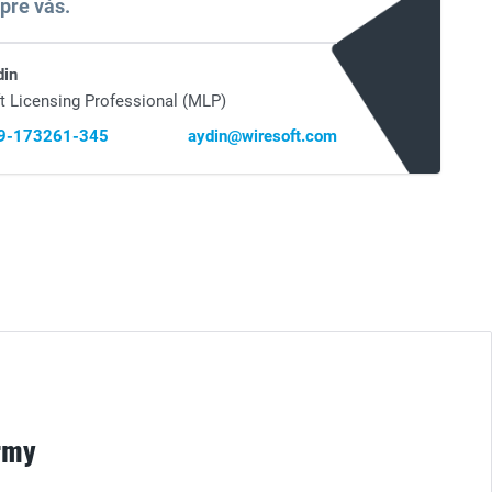
pre vás.
din
t Licensing Professional (MLP)
69-173261-345
aydin@wiresoft.com
rmy