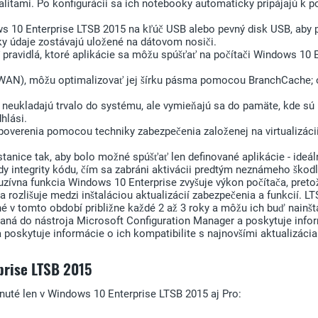
okalitami. Po konfigurácii sa ich notebooky automaticky pripájajú k 
 10 Enterprise LTSB 2015 na kľúč USB alebo pevný disk USB, aby p
ky údaje zostávajú uložené na dátovom nosiči.
avidlá, ktoré aplikácie sa môžu spúšťať na počítači Windows 10 En
 (WAN), môžu optimalizovať jej šírku pásma pomocou BranchCache; 
 neukladajú trvalo do systému, ale vymieňajú sa do pamäte, kde sú k
hlási.
overenia pomocou techniky zabezpečenia založenej na virtualizácii
nice tak, aby bolo možné spúšťať len definované aplikácie - ideál
sady integrity kódu, čím sa zabráni aktivácii predtým neznámeho škod
uzívna funkcia Windows 10 Enterprise zvyšuje výkon počítača, pretož
sa rozlišuje medzi inštaláciou aktualizácií zabezpečenia a funkcií. 
é v tomto období približne každé 2 až 3 roky a môžu ich buď nainšt
vaná do nástroja Microsoft Configuration Manager a poskytuje infor
a poskytuje informácie o ich kompatibilite s najnovšími aktualizáci
prise
LTSB 2015
nuté len v Windows 10 Enterprise LTSB 2015 aj Pro: