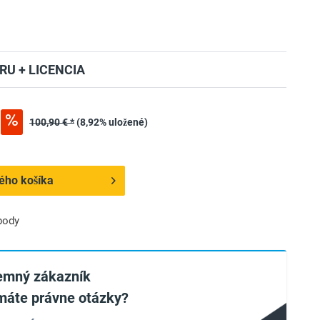
RU + LICENCIA
100,90 € *
(8,92% uložené)
ého košíka
body
remný zákazník
máte právne otázky?