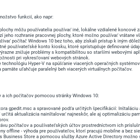
nožstvo funkcií, ako napr:
plochy môžu používatelia používať iné, lokálne vzdialené koncové z
zí jeho rozhranie pracovnej plochy, ktoré možno používať vrátane v
žívať počítač Windows 10 bez toho, aby získali prístup k iným dôl
é používateľské konto kiosku, ktoré sprístupňuje definované údaje
ýrazne znižuje problémy s kompatibilitou so staršími webovými ap
ožnosti pri vykresľovaní webových stránok.
 technológiu Hyper-V na spúšťanie viacerých operačných systémov 
 pamäte uľahčuje paralelný beh viacerých virtuálnych počítačov.
v a ich počítačov pomocou stránky Windows 10:
ra gpedit.msc a spravované podľa určitých špecifikácií: Inštaláciu 
 určitá aktualizácia nainštalovať najneskôr, ale aj optimalizáciu 
orov.
ávu počítačov a používateľských účtov prostredníctvom ich príslušn
 offline - výhoda pre používateľov, ktorí pracujú mobilne a bez si
Business Store a pomocou služby Azure Active Directory možno soft