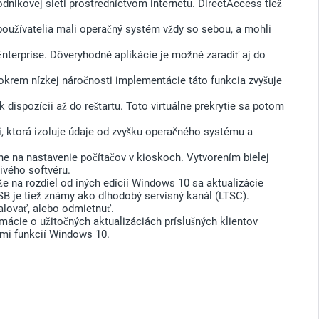
podnikovej sieti prostredníctvom internetu. DirectAccess tiež
oužívatelia mali operačný systém vždy so sebou, a mohli
terprise. Dôveryhodné aplikácie je možné zaradiť aj do
okrem nízkej náročnosti implementácie táto funkcia zvyšuje
 dispozícii až do reštartu. Toto virtuálne prekrytie sa potom
, ktorá izoluje údaje od zvyšku operačného systému a
ne na nastavenie počítačov v kioskoch. Vytvorením bielej
livého softvéru.
e na rozdiel od iných edícií Windows 10 sa aktualizácie
LTSB je tiež známy ako dlhodobý servisný kanál (LTSC).
alovať, alebo odmietnuť.
mácie o užitočných aktualizáciách príslušných klientov
ami funkcií Windows 10.