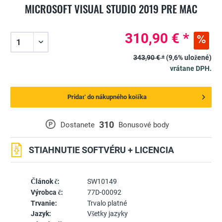
MICROSOFT VISUAL STUDIO 2019 PRE MAC
310,90 € *
343,90 € *
(9,6% uložené)
vrátane DPH.
Pridať do nákupného košíka
310
P
Dostanete
Bonusové body
STIAHNUTIE SOFTVÉRU + LICENCIA
Článok č:
SW10149
Výrobca č:
77D-00092
Trvanie:
Trvalo platné
Jazyk:
Všetky jazyky