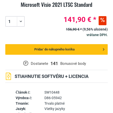
Microsoft Visio 2021 LTSC Standard
141,90 € *
156,90 € *
(9,56% uložené)
vrátane DPH.
Pridať do nákupného košíka
141
P
Dostanete
Bonusové body
STIAHNUTIE SOFTVÉRU + LICENCIA
Článok č:
SW10448
Výrobca č:
D86-05942
Trvanie:
Trvalo platné
Jazyk:
Všetky jazyky