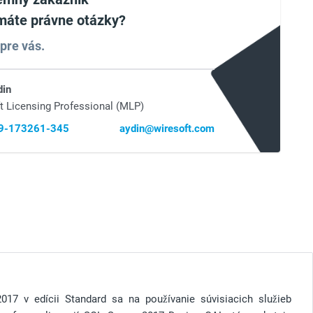
máte právne otázky?
pre vás.
din
t Licensing Professional (MLP)
69-173261-345
aydin@wiresoft.com
017 v edícii Standard sa na používanie súvisiacich služieb