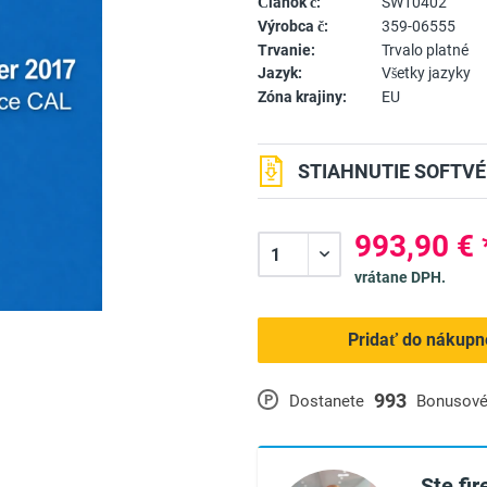
Článok č:
SW10402
Výrobca č:
359-06555
Trvanie:
Trvalo platné
Jazyk:
Všetky jazyky
Zóna krajiny:
EU
STIAHNUTIE SOFTVÉ
993,90 € 
vrátane DPH.
Pridať do nákupn
993
P
Dostanete
Bonusové
Ste fi