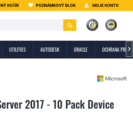
NÝ KOŠÍK
POZNÁMKOVÝ BLOK
MOJE KONTO
UTILITIES
AUTODESK
ORACLE
OCHRANA PRED 

Server 2017 - 10 Pack Device