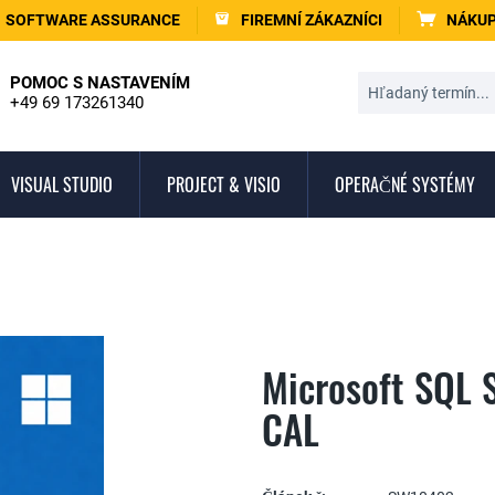
SOFTWARE ASSURANCE
FIREMNÍ ZÁKAZNÍCI
NÁKUP
POMOC S NASTAVENÍM
+49 69 173261340
VISUAL STUDIO
PROJECT & VISIO
OPERAČNÉ SYSTÉMY
Microsoft SQL 
CAL