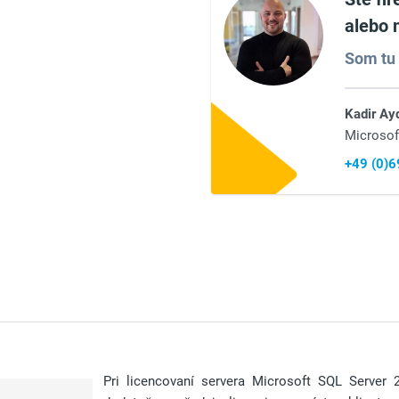
alebo 
Som tu 
Kadir Ay
Microsof
+49 (0)
Pri licencovaní servera Microsoft SQL Server 2