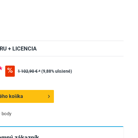
RU + LICENCIA
*
1 102,90 € *
(9,88% uložené)
ého košíka
 body
remný zákazník