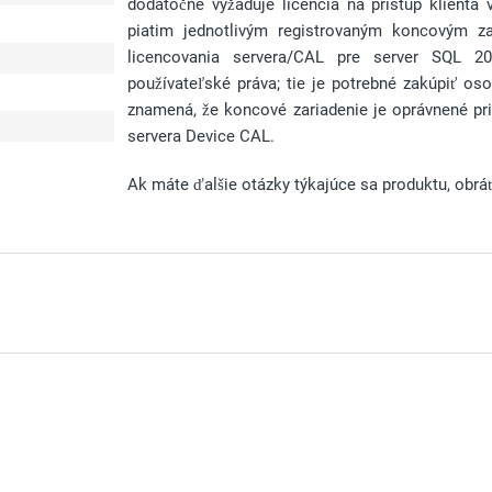
dodatočne vyžaduje licencia na prístup klienta
piatim jednotlivým registrovaným koncovým z
licencovania servera/CAL pre server SQL 20
používateľské práva; tie je potrebné zakúpiť os
d
znamená, že koncové zariadenie je oprávnené pr
servera Device CAL.
Ak máte ďalšie otázky týkajúce sa produktu, obráť