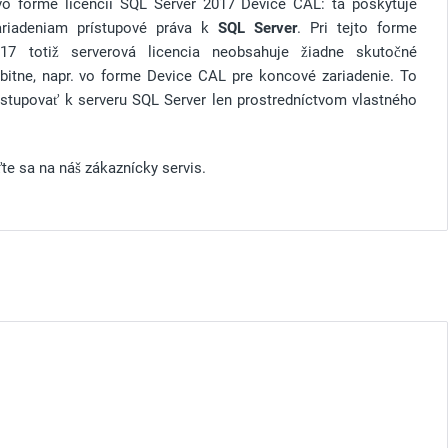
 vo forme licencií SQL Server 2017 Device CAL: tá poskytuje
ariadeniam prístupové práva k
SQL Server
. Pri tejto forme
17 totiž serverová licencia neobsahuje žiadne skutočné
obitne, napr. vo forme Device CAL pre koncové zariadenie. To
istupovať k serveru SQL Server len prostredníctvom vlastného
te sa na náš zákaznícky servis.