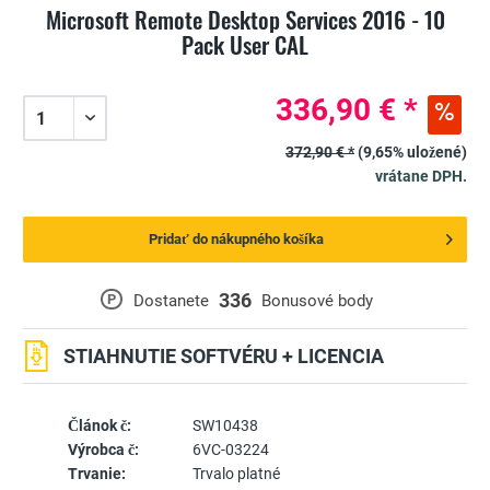
Microsoft Remote Desktop Services 2016 - 10
Pack User CAL
336,90 € *
372,90 € *
(9,65% uložené)
vrátane DPH.
Pridať do nákupného košíka
336
P
Dostanete
Bonusové body
STIAHNUTIE SOFTVÉRU + LICENCIA
Článok č:
SW10438
Výrobca č:
6VC-03224
Trvanie:
Trvalo platné