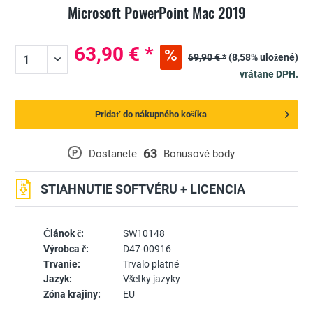
Microsoft PowerPoint Mac 2019
63,90 € *
69,90 € *
(8,58% uložené)
vrátane DPH.
Pridať do nákupného košíka
63
P
Dostanete
Bonusové body
STIAHNUTIE SOFTVÉRU + LICENCIA
Článok č:
SW10148
Výrobca č:
D47-00916
Trvanie:
Trvalo platné
Jazyk:
Všetky jazyky
Zóna krajiny:
EU