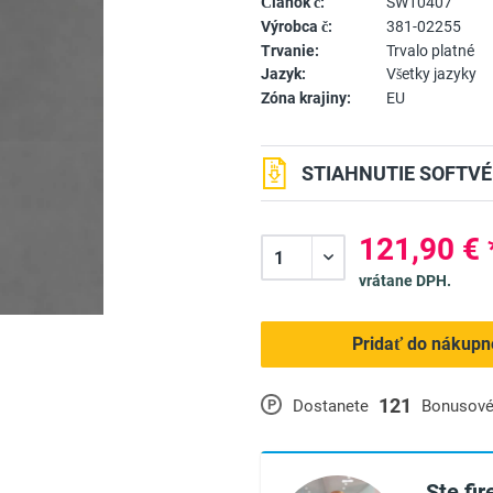
Článok č:
SW10407
Výrobca č:
381-02255
Trvanie:
Trvalo platné
Jazyk:
Všetky jazyky
Zóna krajiny:
EU
STIAHNUTIE SOFTVÉ
121,90 € 
vrátane DPH.
Pridať do nákupn
121
P
Dostanete
Bonusové
Ste fi