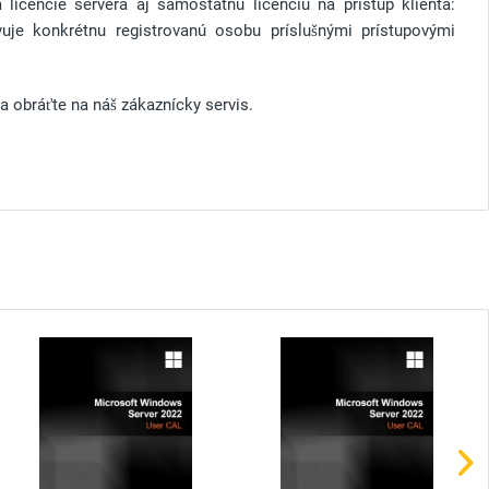
licencie servera aj samostatnú licenciu na prístup klienta:
je konkrétnu registrovanú osobu príslušnými prístupovými
a obráťte na náš zákaznícky servis.