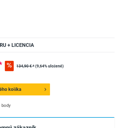
RU + LICENCIA
*
134,90 € *
(9,64% uložené)
ého košíka
 body
remný zákazník