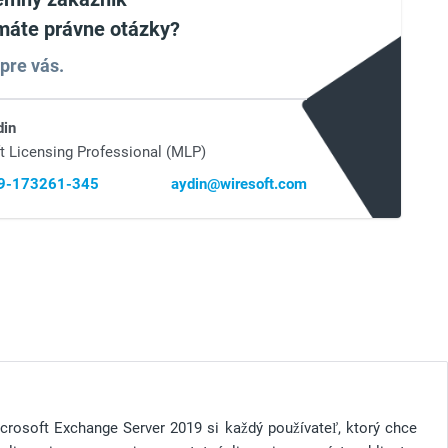
máte právne otázky?
pre vás.
din
t Licensing Professional (MLP)
69-173261-345
aydin@wiresoft.com
icrosoft Exchange Server 2019 si každý používateľ, ktorý chce