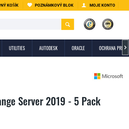
NÝ KOŠÍK
POZNÁMKOVÝ BLOK
MOJE KONTO
UTILITIES
AUTODESK
ORACLE
OCHRANA PRED 

ange Server 2019 - 5 Pack