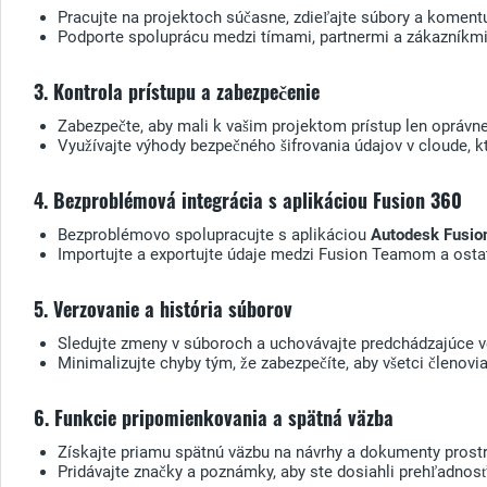
Pracujte na projektoch súčasne, zdieľajte súbory a komentu
Podporte spoluprácu medzi tímami, partnermi a zákazníkmi 
3. Kontrola prístupu a zabezpečenie
Zabezpečte, aby mali k vašim projektom prístup len opráv
Využívajte výhody bezpečného šifrovania údajov v cloude, kt
4. Bezproblémová integrácia s aplikáciou Fusion 360
Bezproblémovo spolupracujte s aplikáciou
Autodesk Fusio
Importujte a exportujte údaje medzi Fusion Teamom a osta
5. Verzovanie a história súborov
Sledujte zmeny v súboroch a uchovávajte predchádzajúce ve
Minimalizujte chyby tým, že zabezpečíte, aby všetci členovi
6. Funkcie pripomienkovania a spätná väzba
Získajte priamu spätnú väzbu na návrhy a dokumenty prost
Pridávajte značky a poznámky, aby ste dosiahli prehľadnosť