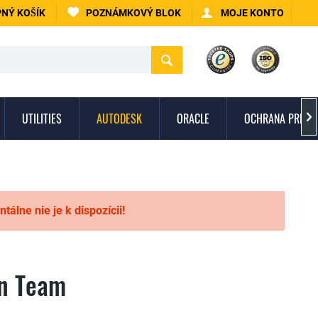
NÝ KOŠÍK
POZNÁMKOVÝ BLOK
MOJE KONTO
UTILITIES
AUTODESK
ORACLE
OCHRANA PRED 

álne nie je k dispozícii!
on Team