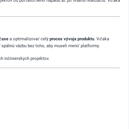
jektov od počiatočného nápadu až po finálnu realizáciu. Vďaka
 čase
a optimalizovať celý
proces vývoja produktu
. Vďaka
ť spätnú väzbu bez toho, aby museli meniť platformy.
 inžinierskych projektov.