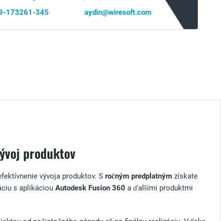
69-173261-345
aydin@wiresoft.com
ývoj produktov
fektívnenie vývoja produktov. S
ročným predplatným
získate
áciu s aplikáciou
Autodesk Fusion 360
a ďalšími produktmi