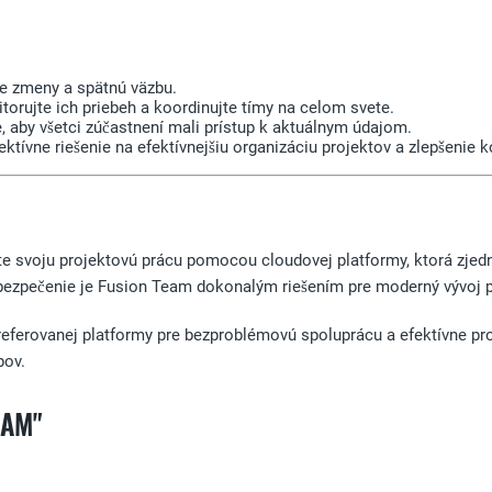
te zmeny a spätnú väzbu.
itorujte ich priebeh a koordinujte tímy na celom svete.
, aby všetci zúčastnení mali prístup k aktuálnym údajom.
ktívne riešenie na efektívnejšiu organizáciu projektov a zlepšenie 
te svoju projektovú prácu pomocou cloudovej platformy, ktorá zje
abezpečenie je Fusion Team dokonalým riešením pre moderný vývoj 
referovanej platformy pre bezproblémovú spoluprácu a efektívne pro
pov.
EAM"