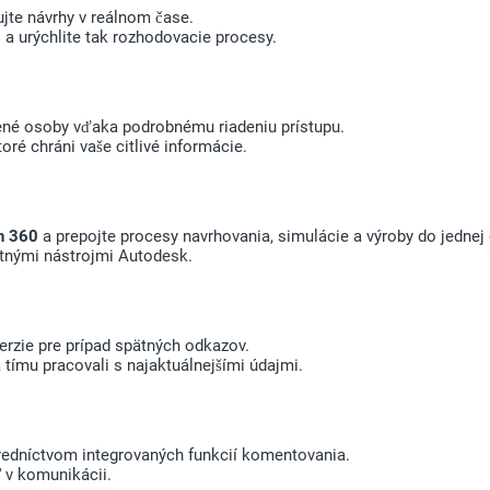
jte návrhy v reálnom čase.
a urýchlite tak rozhodovacie procesy.
nené osoby vďaka podrobnému riadeniu prístupu.
oré chráni vaše citlivé informácie.
n 360
a prepojte procesy navrhovania, simulácie a výroby do jednej 
tnými nástrojmi Autodesk.
rzie pre prípad spätných odkazov.
a tímu pracovali s najaktuálnejšími údajmi.
redníctvom integrovaných funkcií komentovania.
 v komunikácii.