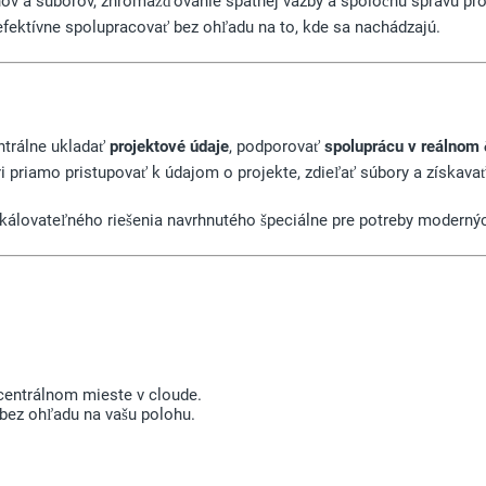
ov a súborov, zhromažďovanie spätnej väzby a spoločnú správu pro
 efektívne spolupracovať bez ohľadu na to, kde sa nachádzajú.
ntrálne ukladať
projektové údaje
, podporovať
spoluprácu v reálnom
i priamo pristupovať k údajom o projekte, zdieľať súbory a získava
álovateľného riešenia navrhnutého špeciálne pre potreby moderných
 centrálnom mieste v cloude.
bez ohľadu na vašu polohu.