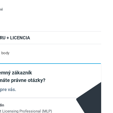
né
RU + LICENCIA
 body
remný zákazník
máte právne otázky?
pre vás.
din
t Licensing Professional (MLP)