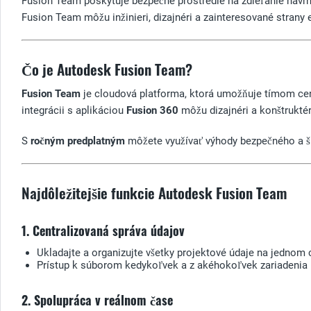
Fusion Team poskytuje bezpečné prostredie na zdieľanie návrh
Fusion Team môžu inžinieri, dizajnéri a zainteresované strany
Čo je Autodesk Fusion Team?
Fusion Team
je cloudová platforma, ktorá umožňuje tímom ce
integrácii s aplikáciou
Fusion 360
môžu dizajnéri a konštruktér
S
ročným predplatným
môžete využívať výhody bezpečného a šk
Najdôležitejšie funkcie Autodesk Fusion Team
1. Centralizovaná správa údajov
Ukladajte a organizujte všetky projektové údaje na jednom
Prístup k súborom kedykoľvek a z akéhokoľvek zariadenia 
2. Spolupráca v reálnom čase