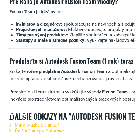
Pre koho je Autodesk Fusion Team vhodný?
Fusion Team
je ideálny pre:
Inžinierov a dizajnérov:
spolupracujte na návrhoch a sleduj
Projektových manažérov:
Efektívne spravujte projekty, mon
Tímy pre vývoj produktov:
Zlepšite spoluprácu a zabezpečte
Startupy a malé a stredné podniky:
Využívajte nákladovo efe
Predplaťte si Autodesk Fusion Team (1 rok) teraz
Získajte
ročné predplatné
Autodesk Fusion Team
a optimalizuj
pre spoluprácu v reálnom čase, centralizovanú správu dát a z
Predplaťte si teraz službu a vyskúšajte výhody
Fusion Team
- p
inovácie prostredníctvom optimalizovaných pracovných postu
ĎALŠIE ODKAZY NA "AUTODESK FUSION T
Máte otázky k článku?
Ďalšie články z Autodesk