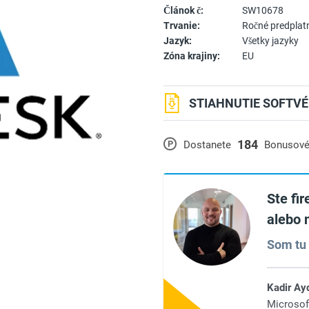
Článok č:
SW10678
Trvanie:
Ročné predplat
Jazyk:
Všetky jazyky
Zóna krajiny:
EU
STIAHNUTIE SOFTVÉ
184
P
Dostanete
Bonusové
Ste fi
alebo 
Som tu 
Kadir Ay
Microsof