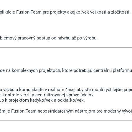
aplikácie Fusion Team pre projekty akejkoľvek veľkosti a zložitosti.
oblémový pracovný postup od návrhu až po výrobu.
ce na komplexných projektoch, ktoré potrebujú centrálnu platformu
ú väzbu a komunikujte v reálnom čase, aby ste mohli rýchlejšie prij
ontrole verzií a centralizovanej správe údajov.
tup k projektom kedykoľvek a odkiaľkoľvek.
iám je Fusion Team nepostrádateľným nástrojom pre moderný vývoj