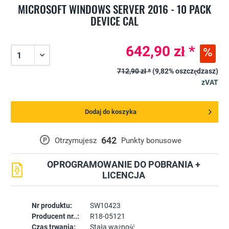
MICROSOFT WINDOWS SERVER 2016 - 10 PACK
DEVICE CAL
642,90 zł *
712,90 zł *
(9,82% oszczędzasz)
zVAT
Dodaj do koszyka
642
P
Otrzymujesz
Punkty bonusowe
OPROGRAMOWANIE DO POBRANIA +
LICENCJA
Nr produktu:
SW10423
Producent nr..:
R18-05121
Czas trwania:
Stała ważność