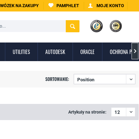
WÓZEK NA ZAKUPY
PAMPHLET
MOJE KONTO
UTILITIES
AUTODESK
ORACLE
OCHRONA PRZE

SORTOWANIE:
Artykuły na stronie: