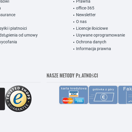
nesowi
Prawna
a
office-365
ssurance
Newsletter
O nas
łki i płatności
Licencje ilościowe
dstąpienia od umowy
Używane oprogramowanie
wycofania
Ochrona danych
Informacja prawna
NASZE METODY PŁATNOŚCI