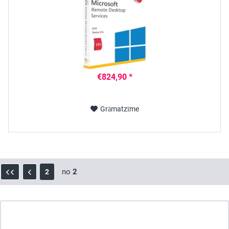
€824,90 *
Grāmatzīme
no
2
2