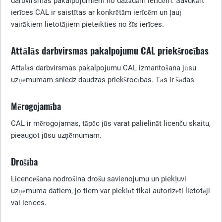
darbvirsmas pakalpojumiem no dažādām ierīcēm. Savukārt
ierīces CAL ir saistītas ar konkrētām ierīcēm un ļauj
vairākiem lietotājiem pieteikties no šīs ierīces.
Attālās darbvirsmas pakalpojumu CAL priekšrocības
Attālās darbvirsmas pakalpojumu CAL izmantošana jūsu
uzņēmumam sniedz daudzas priekšrocības. Tās ir šādas
Mērogojamība
CAL ir mērogojamas, tāpēc jūs varat palielināt licenču skaitu,
pieaugot jūsu uzņēmumam.
Drošība
Licencēšana nodrošina drošu savienojumu un piekļuvi
uzņēmuma datiem, jo tiem var piekļūt tikai autorizēti lietotāji
vai ierīces.