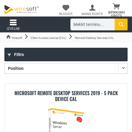
IEPIRKUMU
BLOCIŅŠ
MANS KONTS
GROZS
IZVĒLNE
Wiresoft
Client Access License (CAL)
Remote Desktop Services CAL
Filtrs
MICROSOFT REMOTE DESKTOP SERVICES 2019 - 5 PACK
DEVICE CAL