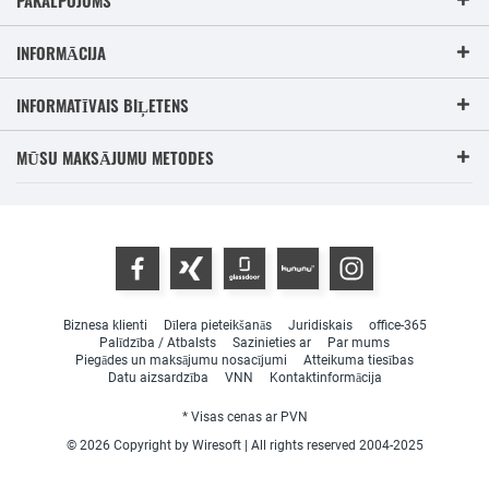
PAKALPOJUMS
INFORMĀCIJA
INFORMATĪVAIS BIĻETENS
MŪSU MAKSĀJUMU METODES
Biznesa klienti
Dīlera pieteikšanās
Juridiskais
office-365
Palīdzība / Atbalsts
Sazinieties ar
Par mums
Piegādes un maksājumu nosacījumi
Atteikuma tiesības
Datu aizsardzība
VNN
Kontaktinformācija
* Visas cenas ar PVN
© 2026 Copyright by Wiresoft | All rights reserved 2004-2025