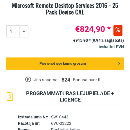
Microsoft Remote Desktop Services 2016 - 25
Pack Device CAL
€824,90 *
€915,90 *
(9,94% saglabāts)
ieskaitot PVN
Pievienot iepirkumu grozam
824
P
Jūs saņemat
Bonusa punkti
PROGRAMMATŪRAS LEJUPIELĀDE +
LICENCE
Izstrādājuma Nr:
SW10443
Ražotāja nr:
6VC-03222
Ilgums:
Pastāvīgi derīgs