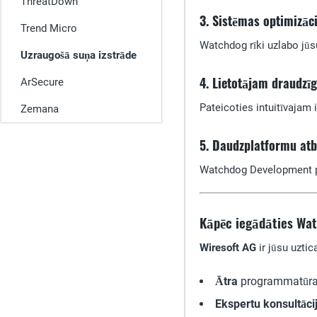
ThreatDown
3. Sistēmas optimizāci
Trend Micro
Watchdog rīki uzlabo jūsu
Uzraugošā suņa izstrāde
4. Lietotājam draudzī
ArSecure
Pateicoties intuitīvajam 
Zemana
5. Daudzplatformu atb
Watchdog Development pi
Kāpēc iegādāties Wa
Wiresoft AG
ir jūsu uzti
Ātra
programmatūras
Ekspertu konsultāci