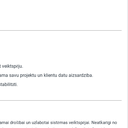
 veiktspēju.
ma savu projektu un klientu datu aizsardzība.
abilitāti.
camai drošībai un uzlabotai sistēmas veiktspējai. Neatkarīgi no