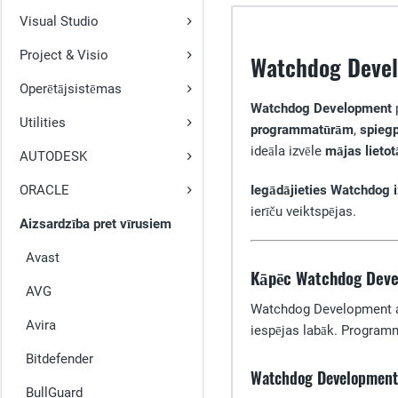
Visual Studio
Project & Visio
Watchdog Develo
Operētājsistēmas
Watchdog Development
Utilities
programmatūrām
,
spieg
ideāla izvēle
mājas lietot
AUTODESK
ORACLE
Iegādājieties Watchdog 
ierīču veiktspējas.
Aizsardzība pret vīrusiem
Avast
Kāpēc Watchdog Devel
AVG
Watchdog Development 
Avira
iespējas labāk. Programma
Bitdefender
Watchdog Development 
BullGuard