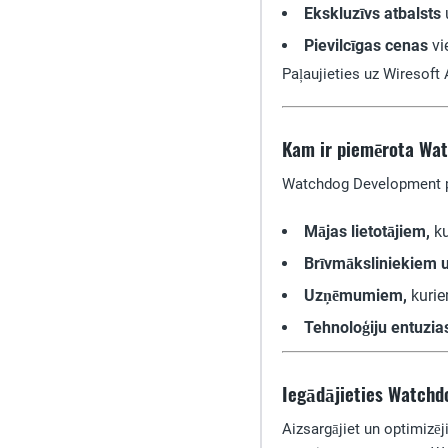
Ekskluzīvs atbalsts
u
Pievilcīgas cenas
vi
Paļaujieties uz Wiresoft 
Kam ir piemērota Wat
Watchdog Development pi
Mājas lietotājiem,
ku
Brīvmāksliniekiem 
Uzņēmumiem,
kurie
Tehnoloģiju entuzia
Iegādājieties Watchd
Aizsargājiet un optimizēj