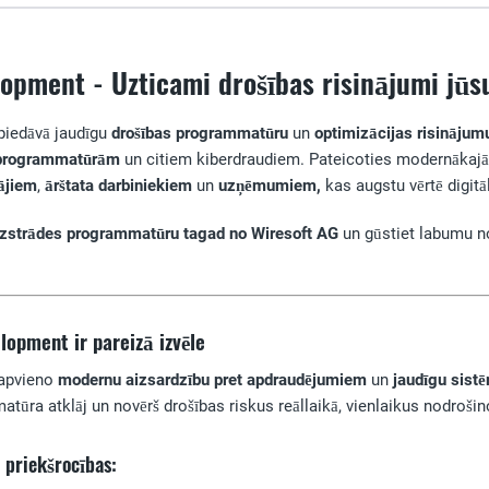
pment - Uzticami drošības risinājumi jūsu 
piedāvā jaudīgu
drošības programmatūru
un
optimizācijas risinājum
programmatūrām
un citiem kiberdraudiem. Pateicoties modernākajā
ājiem
,
ārštata darbiniekiem
un
uzņēmumiem,
kas augstu vērtē digitā
izstrādes programmatūru tagad no Wiresoft AG
un gūstiet labumu no
opment ir pareizā izvēle
apvieno
modernu aizsardzību pret apdraudējumiem
un
jaudīgu sist
tūra atklāj un novērš drošības riskus reāllaikā, vienlaikus nodroši
priekšrocības: