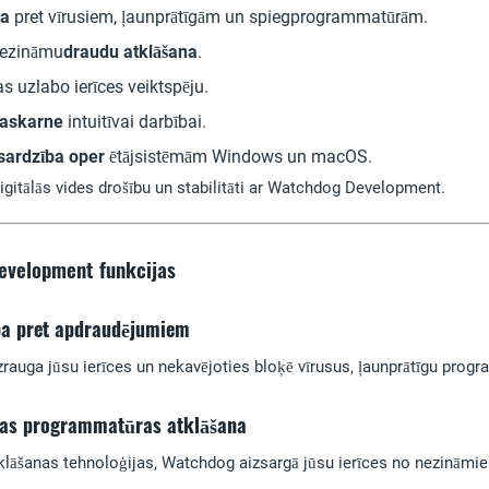
ba
pret vīrusiem, ļaunprātīgām un spiegprogrammatūrām.
nezināmu
draudu atklāšana
.
s uzlabo ierīces veiktspēju.
 saskarne
intuitīvai darbībai.
sardzība oper
ētājsistēmām Windows un macOS.
gitālās vides drošību un stabilitāti ar Watchdog Development.
evelopment funkcijas
ība pret apdraudējumiem
rauga jūsu ierīces un nekavējoties bloķē vīrusus, ļaunprātīgu progr
īgas programmatūras atklāšana
tklāšanas tehnoloģijas, Watchdog aizsargā jūsu ierīces no nezinā