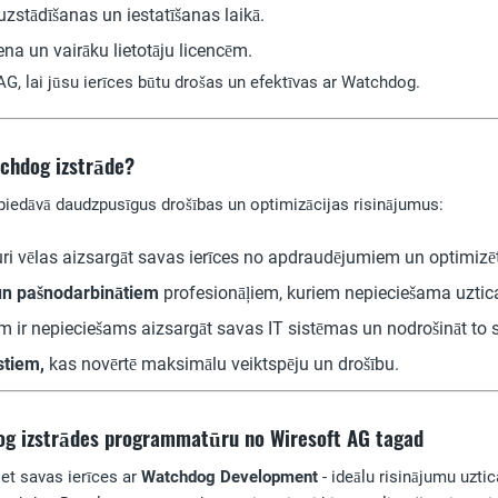
zstādīšanas un iestatīšanas laikā.
ena un vairāku lietotāju licencēm.
AG, lai jūsu ierīces būtu drošas un efektīvas ar Watchdog.
chdog izstrāde?
edāvā daudzpusīgus drošības un optimizācijas risinājumus:
ri vēlas aizsargāt savas ierīces no apdraudējumiem un optimizēt
un pašnodarbinātiem
profesionāļiem, kuriem nepieciešama uztica
m ir nepieciešams aizsargāt savas IT sistēmas un nodrošināt to st
stiem,
kas novērtē maksimālu veiktspēju un drošību.
og izstrādes programmatūru no Wiresoft AG tagad
iet savas ierīces ar
Watchdog Development
- ideālu risinājumu uzti