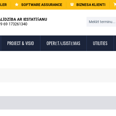
LLER
SOFTWARE ASSURANCE
BIZNESA KLIENTI
ALĪDZĪBA AR IESTATĪŠANU
9 69 173261340
PROJECT & VISIO
OPERĒTĀJSISTĒMAS
UTILITIES