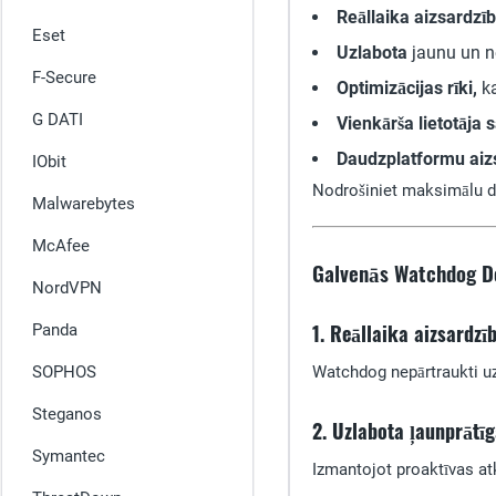
Reāllaika aizsardzī
Eset
Uzlabota
jaunu un 
F-Secure
Optimizācijas rīki,
ka
G DATI
Vienkārša lietotāja
Daudzplatformu aiz
IObit
Nodrošiniet maksimālu di
Malwarebytes
McAfee
Galvenās Watchdog D
NordVPN
1. Reāllaika aizsardz
Panda
SOPHOS
Watchdog nepārtraukti uz
Steganos
2. Uzlabota ļaunprāt
Symantec
Izmantojot proaktīvas a