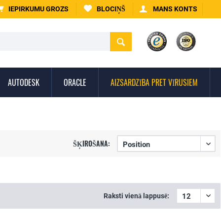
IEPIRKUMU GROZS
BLOCIŅŠ
MANS KONTS
AUTODESK
ORACLE
AIZSARDZĪBA PRET VĪRUSIEM
ŠĶIROŠANA:
Raksti vienā lappusē: