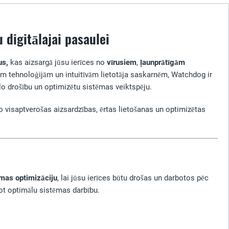
digitālajai pasaulei
us,
kas aizsargā jūsu ierīces no
vīrusiem
,
ļaunprātīgām
m tehnoloģijām un intuitīvām lietotāja saskarnēm, Watchdog ir
lo drošību un optimizētu sistēmas veiktspēju.
 visaptverošas aizsardzības, ērtas lietošanas un optimizētas
ēmas optimizāciju
, lai jūsu ierīces būtu drošas un darbotos pēc
not optimālu sistēmas darbību.