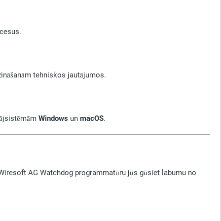
ocesus.
kšzināšanām tehniskos jautājumos.
tājsistēmām
Windows
un
macOS
.
r Wiresoft AG Watchdog programmatūru jūs gūsiet labumu no