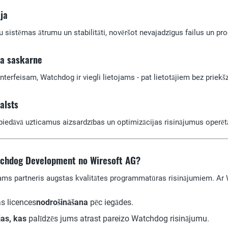
ja
 sistēmas ātrumu un stabilitāti, novēršot nevajadzīgus failus un pr
ga saskarne
interfeisam, Watchdog ir viegli lietojams - pat lietotājiem bez prie
alsts
edāvā uzticamus aizsardzības un optimizācijas risinājumus operē
tchdog Development no Wiresoft AG?
cams partneris augstas kvalitātes programmatūras risinājumiem. A
 licences
nodrošināšana
pēc iegādes.
jas, kas
palīdzēs jums atrast pareizo Watchdog risinājumu.