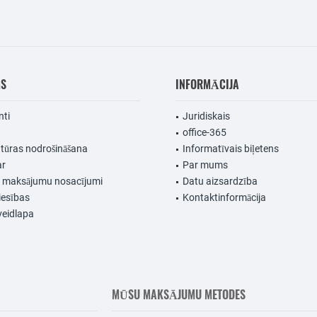
MS
INFORMĀCIJA
nti
Juridiskais
office-365
ūras nodrošināšana
Informatīvais biļetens
ar
Par mums
n maksājumu nosacījumi
Datu aizsardzība
iesības
Kontaktinformācija
veidlapa
MŪSU MAKSĀJUMU METODES