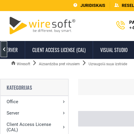
JURIDISKAIS
RESE
P
+4
SERVER
CLIENT ACCESS LICENSE (CAL)
VISUAL STUDIO

Wiresoft
Aizsardzība pret vīrusiem
Uzraugošā suņa izstrāde
KATEGORIJAS
Office
Server
Client Access License
(CAL)