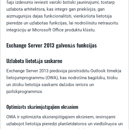
Šajā izdevumā ieviesti vairāki būtiski jauninājumi, tostarp
uzlabota arhitektūra, kas integrē gan priekšējās, gan
aizmugurējās daļas funkcionalitāti, vienkāršota lietotāja
pieredze un uzlabotas funkcijas, lai nodrošinātu netraucētu
integrāciju ar Microsoft Office produktu klāstu.
Exchange Server 2013 galvenās funkcijas
Uzlabota lietotāja saskarne
Exchange Server 2013 piedāvāja pārstrādātu Outlook tīmekļa
lietojumprogrammu (OWA), kas nodrošina bagātāku, tīrāku
un ātrāku lietotāja saskarni dažādās ierīcēs un
pārlūkprogrammās.
Optimizēts skārienjūtīgajiem ekrāniem
OWA ir optimizēta skārienjūtīgajiem ekrāniem, ievērojami
uzlabojot lietotāja pieredzi planšetdatoros un viedtālruņos un