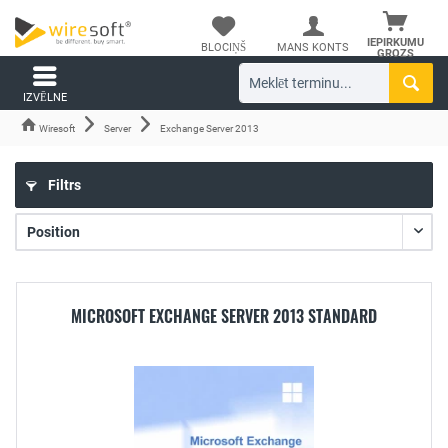
IEPIRKUMU
BLOCIŅŠ
MANS KONTS
GROZS
IZVĒLNE
Wiresoft
Server
Exchange Server 2013
Filtrs
MICROSOFT EXCHANGE SERVER 2013 STANDARD