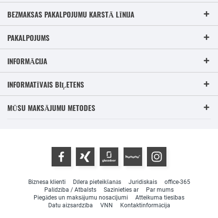
BEZMAKSAS PAKALPOJUMU KARSTĀ LĪNIJA
PAKALPOJUMS
INFORMĀCIJA
INFORMATĪVAIS BIĻETENS
MŪSU MAKSĀJUMU METODES
Biznesa klienti
Dīlera pieteikšanās
Juridiskais
office-365
Palīdzība / Atbalsts
Sazinieties ar
Par mums
Piegādes un maksājumu nosacījumi
Atteikuma tiesības
Datu aizsardzība
VNN
Kontaktinformācija