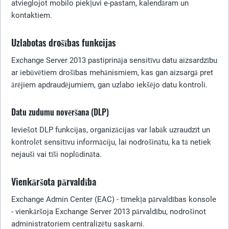
atvieglojot mobilo piekļuvi e-pastam, kalendāram un
kontaktiem.
Uzlabotas drošības funkcijas
Exchange Server 2013 pastiprināja sensitīvu datu aizsardzību
ar iebūvētiem drošības mehānismiem, kas gan aizsargā pret
ārējiem apdraudējumiem, gan uzlabo iekšējo datu kontroli.
Datu zudumu novēršana (DLP)
Ieviešot DLP funkcijas, organizācijas var labāk uzraudzīt un
kontrolēt sensitīvu informāciju, lai nodrošinātu, ka tā netiek
nejauši vai tīši noplūdināta.
Vienkāršota pārvaldība
Exchange Admin Center (EAC) - tīmekļa pārvaldības konsole
- vienkāršoja Exchange Server 2013 pārvaldību, nodrošinot
administratoriem centralizētu saskarni.