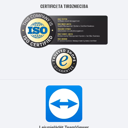
CERTIFICĒTA TIRDZNIECĪBA
Lejupielādēt TeamViewer