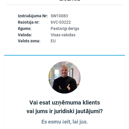
Izstrādājuma Nr:
SW10083
Ražotāja nr:
6VC-03222
Ilgums:
Pastāvīgi derīgs
Valoda:
Visas valodas
Valsts zona:
EU
Vai esat uzņēmuma klients
vai jums ir juridiski jautājumi?
Es esmu šeit, lai jūs.