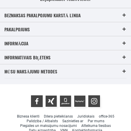
BEZMAKSAS PAKALPOJUMU KARSTĀ LĪNIJA
PAKALPOJUMS
INFORMĀCIJA
INFORMATĪVAIS BIĻETENS
MŪSU MAKSĀJUMU METODES
Biznesa klienti
Dīlera pieteikšanās
Juridiskais
office-365
Palīdzība / Atbalsts
Sazinieties ar
Par mums
Piegādes un maksājumu nosacījumi
Atteikuma tiesības
Datu aizsardzība
VNN
Kontaktinformācija