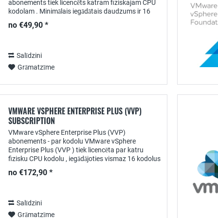
abonements tiek licencēts katram fiziskajam CPU
kodolam . Minimālais iegādātais daudzums ir 16
kodoli uz procesoru . Ja jūs pievienojat produktu
no €49,90 *
iepirkumu...
Salīdzini
Grāmatzīme
VMWARE VSPHERE ENTERPRISE PLUS (VVP)
SUBSCRIPTION
VMware vSphere Enterprise Plus (VVP)
abonements - par kodolu VMware vSphere
Enterprise Plus (VVP ) tiek licencēta par katru
fizisku CPU kodolu , iegādājoties vismaz 16 kodolus
uz vienu procesoru . Pat ja jūsu procesoram ir
no €172,90 *
mazāk nekā 16...
Salīdzini
Grāmatzīme