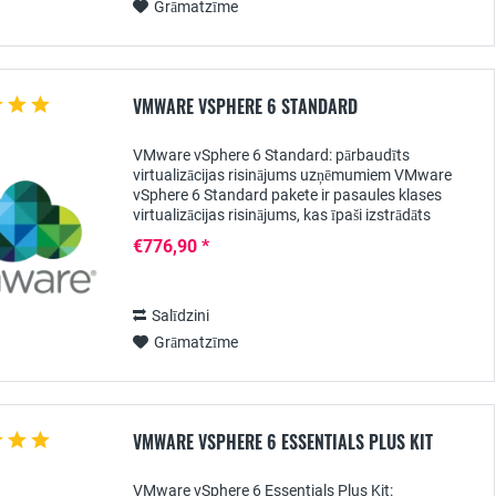
Grāmatzīme
VMWARE VSPHERE 6 STANDARD
VMware vSphere 6 Standard: pārbaudīts
virtualizācijas risinājums uzņēmumiem VMware
vSphere 6 Standard pakete ir pasaules klases
virtualizācijas risinājums, kas īpaši izstrādāts
uzņēmumiem. Šajā produkta aprakstā mēs izcelsim
€776,90 *
šīs paketes...
Salīdzini
Grāmatzīme
VMWARE VSPHERE 6 ESSENTIALS PLUS KIT
VMware vSphere 6 Essentials Plus Kit: