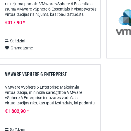
risinājuma pamats VMware vSphere 6 Essentials
īsumā VMware vSphere 6 Essentials ir visaptverošs
virtualizācijas risinājums, kas īpaši izstrādāts
maziem uzņēmumiem un attālinātu biroju vidēm....
€317,90 *
Salīdzini
Grāmatzīme
VMWARE VSPHERE 6 ENTERPRISE
VMware vSphere 6 Enterprise: Maksimāla
virtualizācija, minimāla sarežģītība VMware
vSphere 6 Enterprise ir nozares vadošais
virtualizācijas rīks, kas īpaši izstrādāts, lai padarītu
IT infrastruktūru efektīvāku, drošāku un elastīgāku.
€1 802,90 *
Ar...
Salīdzini