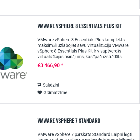
VMWARE VSPHERE 8 ESSENTIALS PLUS KIT
VMware vSphere 8 Essentials Plus komplekts -
maksimāli uzlabojiet savu virtualizāciju VMware
vSphere 8 Essentials Plus Kit ir visaptverošs
virtualizācijas risinājums, kas īpaši izstrādāts
maziem un vidējiem uzņēmumiem. Izmantojot šo...
€3 466,90 *
Salīdzini
Grāmatzīme
VMWARE VSPHERE 7 STANDARD
VMware vSphere 7 pārskats Standard Laipni lūgti