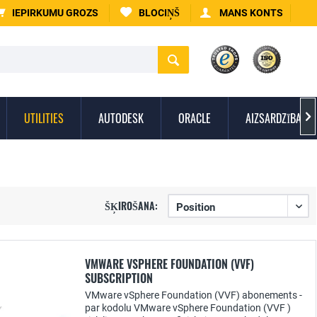
IEPIRKUMU GROZS
BLOCIŅŠ
MANS KONTS
UTILITIES
AUTODESK
ORACLE
AIZSARDZĪBA PR

ŠĶIROŠANA:
VMWARE VSPHERE FOUNDATION (VVF)
SUBSCRIPTION
VMware vSphere Foundation (VVF) abonements -
par kodolu VMware vSphere Foundation (VVF )