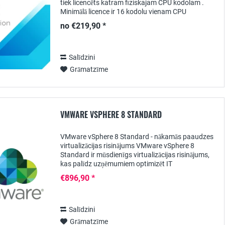
tiek licencēts katram fiziskajam CPU kodolam .
Minimālā licence ir 16 kodolu vienam CPU
neatkarīgi no tā, vai procesoram ir mazāk fizisko
no €219,90 *
kodolu....
Salīdzini
Grāmatzīme
VMWARE VSPHERE 8 STANDARD
VMware vSphere 8 Standard - nākamās paaudzes
virtualizācijas risinājums VMware vSphere 8
Standard ir mūsdienīgs virtualizācijas risinājums,
kas palīdz uzņēmumiem optimizēt IT
infrastruktūru, palielināt veiktspēju un vienkāršot
€896,90 *
serveru un...
Salīdzini
Grāmatzīme