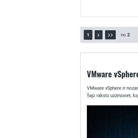
no
2
1
VMware vSphere
VMware vSphere ir nozares
Šajā rakstā uzzināsiet, 