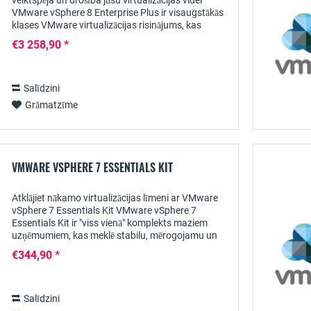
veiktspēja un drošība jūsu virtualizācijas videi
VMware vSphere 8 Enterprise Plus ir visaugstākās
klases VMware virtualizācijas risinājums, kas
uzņēmumiem piedāvā visaptverošu platformu IT...
€3 258,90 *
Salīdzini
Grāmatzīme
VMWARE VSPHERE 7 ESSENTIALS KIT
Atklājiet nākamo virtualizācijas līmeni ar VMware
vSphere 7 Essentials Kit VMware vSphere 7
Essentials Kit ir "viss vienā" komplekts maziem
uzņēmumiem, kas meklē stabilu, mērogojamu un
drošības prasībām atbilstošu virtualizācijas...
€344,90 *
Salīdzini