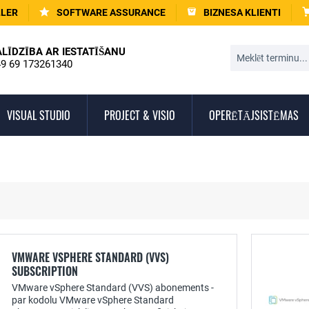
LLER
SOFTWARE ASSURANCE
BIZNESA KLIENTI
ALĪDZĪBA AR IESTATĪŠANU
9 69 173261340
VISUAL STUDIO
PROJECT & VISIO
OPERĒTĀJSISTĒMAS
VMWARE VSPHERE STANDARD (VVS)
SUBSCRIPTION
VMware vSphere Standard (VVS) abonements -
par kodolu VMware vSphere Standard