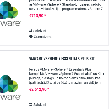
jaunajā virtualizācijas un mākoņdatošanas laikmetā
ar VMware vSphere 7 Standard, nozares vadošo
serveru virtualizācijas programmatūru. vSphere 7
Standard balstās uz iepriekšējo versiju...
€713,90 *
Salīdzini
Grāmatzīme
VMWARE VSPHERE 7 ESSENTIALS PLUS KIT
Ievads VMware vSphere 7 Essentials Plus
komplektā VMware vSphere 7 Essentials Plus Kit ir
jaudīgs, elastīgs un mērogojams risinājums, kas
īpaši izstrādāts, lai palīdzētu maziem un vidējiem
uzņēmumiem pārvaldīt un optimizēt IT resursus....
€2 612,90 *
Salīdzini