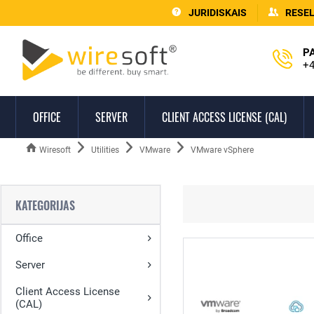
JURIDISKAIS
RESE
P
+4
OFFICE
SERVER
CLIENT ACCESS LICENSE (CAL)
Wiresoft
Utilities
VMware
VMware vSphere
KATEGORIJAS
Office
Server
Client Access License
(CAL)