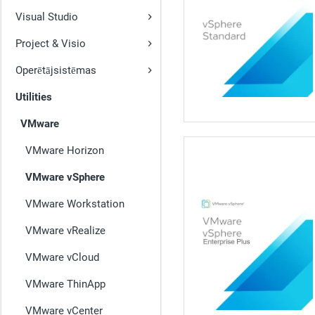
Visual Studio
Project & Visio
Operētājsistēmas
Utilities
VMware
VMware Horizon
VMware vSphere
VMware Workstation
VMware vRealize
VMware vCloud
VMware ThinApp
VMware vCenter