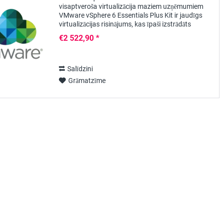
visaptveroša virtualizācija maziem uzņēmumiem
VMware vSphere 6 Essentials Plus Kit ir jaudīgs
virtualizācijas risinājums, kas īpaši izstrādāts
maziem uzņēmumiem. Šajā īsajā produkta
€2 522,90 *
aprakstā mēs...
Salīdzini
Grāmatzīme