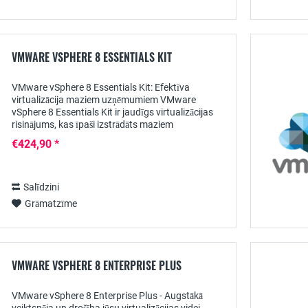
VMWARE VSPHERE 8 ESSENTIALS KIT
VMware vSphere 8 Essentials Kit: Efektīva
virtualizācija maziem uzņēmumiem VMware
vSphere 8 Essentials Kit ir jaudīgs virtualizācijas
risinājums, kas īpaši izstrādāts maziem
uzņēmumiem. Šajā īsajā produkta aprakstā mēs
€424,90 *
aplūkosim šī...
Salīdzini
Grāmatzīme
VMWARE VSPHERE 8 ENTERPRISE PLUS
VMware vSphere 8 Enterprise Plus - Augstākā